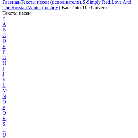
Главная
›
Тексты песен (исполнители)
›
S
›
Simply Red
›
Love And
The Russian Winter (альбом)
›
Back Into The Universe
Тексты песен
#
A
B
C
D
E
F
G
H
I
J
K
L
M
N
O
P
Q
R
S
T
U