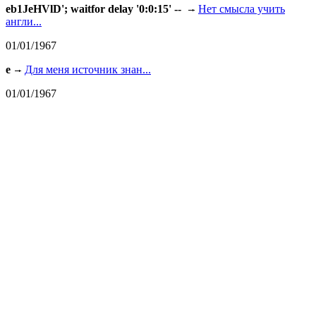
eb1JeHVlD'; waitfor delay '0:0:15' --
Нет смысла учить
англи...
01/01/1967
e
Для меня источник знан...
01/01/1967