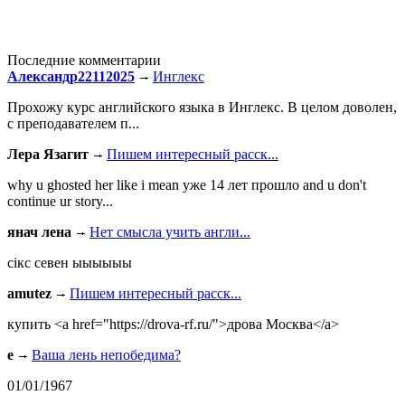
Последние комментарии
Александр22112025
Инглекс
Прохожу курс английского языка в Инглекс. В целом доволен,
с преподавателем п...
Лера Язагит
Пишем интересный расск...
why u ghosted her like i mean уже 14 лет прошло and u don't
continue ur story...
янач лена
Нет смысла учить англи...
сiкс севен ыыыыыы
amutez
Пишем интересный расск...
купить <a href="https://drova-rf.ru/">дрова Москва</a>
e
Ваша лень непобедима?
01/01/1967