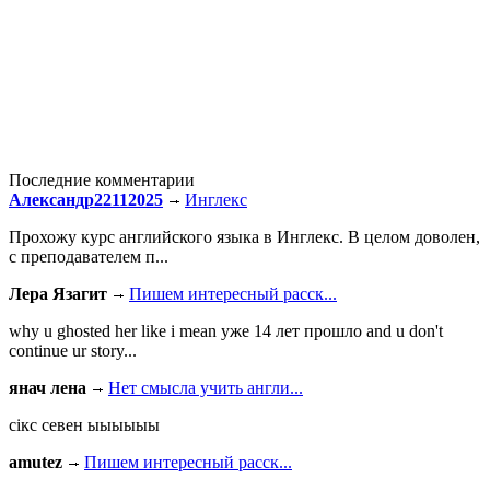
Последние комментарии
Александр22112025
Инглекс
Прохожу курс английского языка в Инглекс. В целом доволен,
с преподавателем п...
Лера Язагит
Пишем интересный расск...
why u ghosted her like i mean уже 14 лет прошло and u don't
continue ur story...
янач лена
Нет смысла учить англи...
сiкс севен ыыыыыы
amutez
Пишем интересный расск...