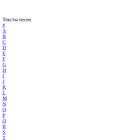
Тексты песен
#
A
B
C
D
E
F
G
H
I
J
K
L
M
N
O
P
Q
R
S
T