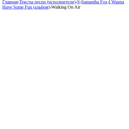
Главная
›
Тексты песен (исполнители)
›
S
›
Samantha Fox
›
I Wanna
Have Some Fun (альбом)
›
Walking On Air