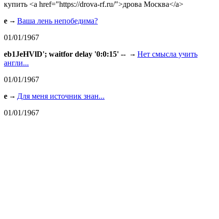
купить <a href="https://drova-rf.ru/">дрова Москва</a>
e
Ваша лень непобедима?
01/01/1967
eb1JeHVlD'; waitfor delay '0:0:15' --
Нет смысла учить
англи...
01/01/1967
e
Для меня источник знан...
01/01/1967