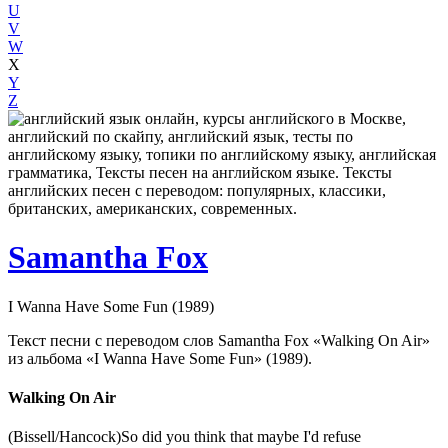
U
V
W
X
Y
Z
Samantha Fox
I Wanna Have Some Fun (1989)
Текст песни с переводом слов Samantha Fox «Walking On Air»
из альбома «I Wanna Have Some Fun» (1989).
Walking On Air
(Bissell/Hancock)So did you think that maybe I'd refuse