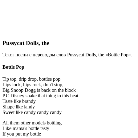
Pussycat Dolls, the
Текст песни с переводом слов Pussycat Dolls, the «Bottle Pop».
Bottle Pop
Tip top, drip drop, bottles pop,
Lips lock, hips rock, don't stop,
Big Snoop Dogg is back on the block
P.C.Disney shake that thing to this beat
Taste like brandy
Shape like landy
Sweet like candy candy candy
All them other models bottling
Like mama's bottle tasty
If you put my bottle