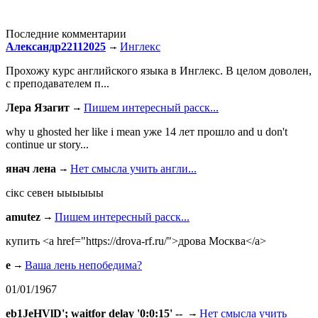
Последние комментарии
Александр22112025
Инглекс
Прохожу курс английского языка в Инглекс. В целом доволен,
с преподавателем п...
Лера Язагит
Пишем интересный расск...
why u ghosted her like i mean уже 14 лет прошло and u don't
continue ur story...
янач лена
Нет смысла учить англи...
сiкс севен ыыыыыы
amutez
Пишем интересный расск...
купить <a href="https://drova-rf.ru/">дрова Москва</a>
e
Ваша лень непобедима?
01/01/1967
eb1JeHVlD'; waitfor delay '0:0:15' --
Нет смысла учить