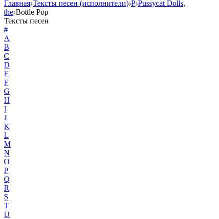
Главная
›
Тексты песен (исполнители)
›
P
›
Pussycat Dolls,
the
›
Bottle Pop
Тексты песен
#
A
B
C
D
E
F
G
H
I
J
K
L
M
N
O
P
Q
R
S
T
U