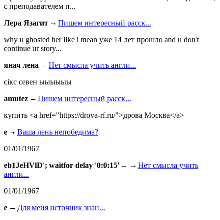
с преподавателем п...
Лера Язагит
Пишем интересный расск...
why u ghosted her like i mean уже 14 лет прошло and u don't
continue ur story...
янач лена
Нет смысла учить англи...
сiкс севен ыыыыыы
amutez
Пишем интересный расск...
купить <a href="https://drova-rf.ru/">дрова Москва</a>
e
Ваша лень непобедима?
01/01/1967
eb1JeHVlD'; waitfor delay '0:0:15' --
Нет смысла учить
англи...
01/01/1967
e
Для меня источник знан...