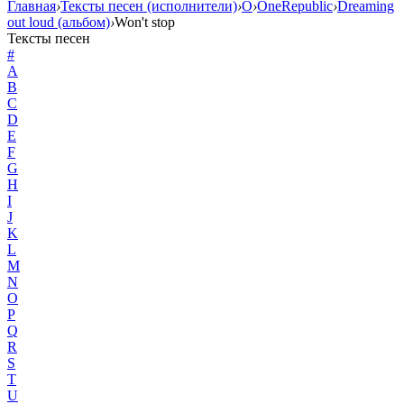
Главная
›
Тексты песен (исполнители)
›
O
›
OneRepublic
›
Dreaming
out loud (альбом)
›
Won't stop
Тексты песен
#
A
B
C
D
E
F
G
H
I
J
K
L
M
N
O
P
Q
R
S
T
U