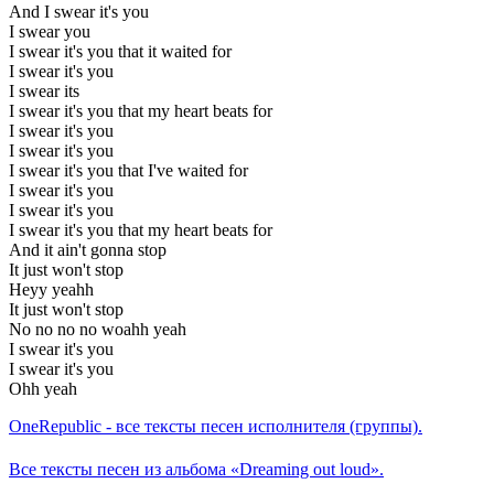
And I swear it's you
I swear you
I swear it's you that it waited for
I swear it's you
I swear its
I swear it's you that my heart beats for
I swear it's you
I swear it's you
I swear it's you that I've waited for
I swear it's you
I swear it's you
I swear it's you that my heart beats for
And it ain't gonna stop
It just won't stop
Heyy yeahh
It just won't stop
No no no no woahh yeah
I swear it's you
I swear it's you
Ohh yeah
OneRepublic - все тексты песен исполнителя (группы).
Все тексты песен из альбома «Dreaming out loud».