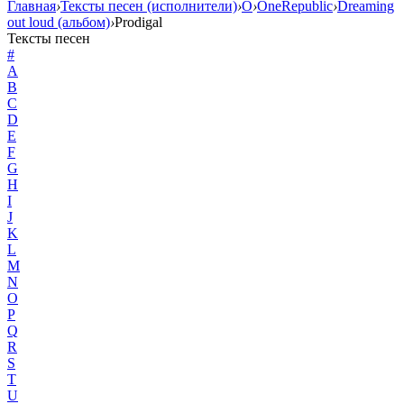
Главная
›
Тексты песен (исполнители)
›
O
›
OneRepublic
›
Dreaming
out loud (альбом)
›
Prodigal
Тексты песен
#
A
B
C
D
E
F
G
H
I
J
K
L
M
N
O
P
Q
R
S
T
U