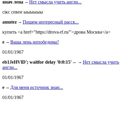
янач лена
Нет смысла учить англи...
сiкс севен ыыыыыы
amutez
Пишем интересный расск...
купить <a href="https://drova-rf.ru/">дрова Москва</a>
e
Ваша лень непобедима?
01/01/1967
eb1JeHVlD'; waitfor delay '0:0:15' --
Нет смысла учить
англи...
01/01/1967
e
Для меня источник знан...
01/01/1967