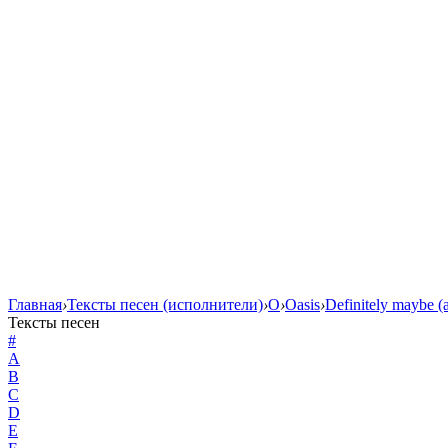
Главная
›
Тексты песен (исполнители)
›
O
›
Oasis
›
Definitely maybe 
Тексты песен
#
A
B
C
D
E