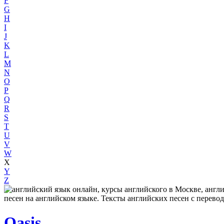
F
G
H
I
J
K
L
M
N
O
P
Q
R
S
T
U
V
W
X
Y
Z
Oasis