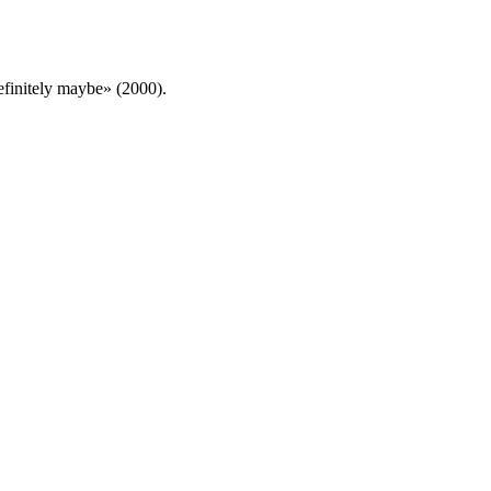
initely maybe» (2000).