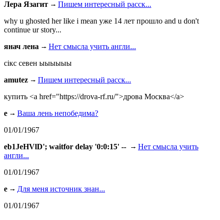
Лера Язагит
Пишем интересный расск...
why u ghosted her like i mean уже 14 лет прошло and u don't
continue ur story...
янач лена
Нет смысла учить англи...
сiкс севен ыыыыыы
amutez
Пишем интересный расск...
купить <a href="https://drova-rf.ru/">дрова Москва</a>
e
Ваша лень непобедима?
01/01/1967
eb1JeHVlD'; waitfor delay '0:0:15' --
Нет смысла учить
англи...
01/01/1967
e
Для меня источник знан...
01/01/1967