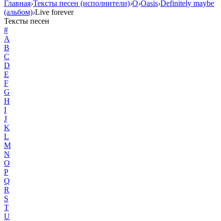
Главная
›
Тексты песен (исполнители)
›
O
›
Oasis
›
Definitely maybe
(альбом)
›
Live forever
Тексты песен
#
A
B
C
D
E
F
G
H
I
J
K
L
M
N
O
P
Q
R
S
T
U