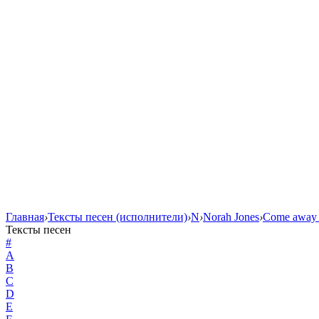
Главная
›
Тексты песен (исполнители)
›
N
›
Norah Jones
›
Come away 
Тексты песен
#
A
B
C
D
E