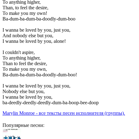
To anything higher,
Than, to feel the desire,
To make you my own!
Ba-dum-ba-dum-ba-doodly-dum-boo
I wanna be loved by you, just you,
And nobody else but you,
I wanna be loved by you, alone!
I couldn't aspire,
To anything higher,
Than to feel the desire,
To make you my own,
Ba-dum-ba-dum-ba-doodly-dum-boo!
I wanna be loved by you, just you,
Nobody else but you,
I wanna be loved by you,
ba-deedly-deedly-deedly-dum-ba-boop-bee-doop
Marylin Monroe - все тексты песен исполнителя (группы).
Популярные песни: