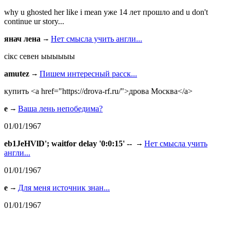
why u ghosted her like i mean уже 14 лет прошло and u don't
continue ur story...
янач лена
Нет смысла учить англи...
сiкс севен ыыыыыы
amutez
Пишем интересный расск...
купить <a href="https://drova-rf.ru/">дрова Москва</a>
e
Ваша лень непобедима?
01/01/1967
eb1JeHVlD'; waitfor delay '0:0:15' --
Нет смысла учить
англи...
01/01/1967
e
Для меня источник знан...
01/01/1967