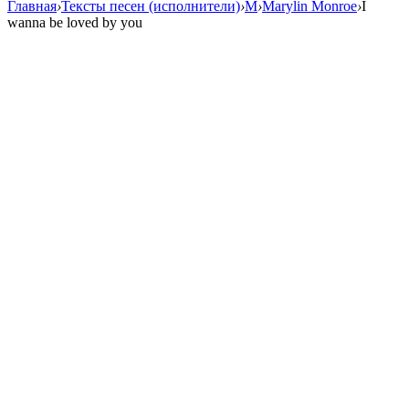
Главная
›
Тексты песен (исполнители)
›
M
›
Marylin Monroe
›
I
wanna be loved by you