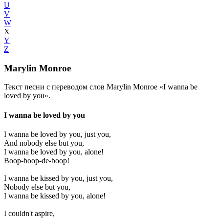
U
V
W
X
Y
Z
Marylin Monroe
Текст песни с переводом слов Marylin Monroe «I wanna be
loved by you».
I wanna be loved by you
I wanna be loved by you, just you,
And nobody else but you,
I wanna be loved by you, alone!
Boop-boop-de-boop!
I wanna be kissed by you, just you,
Nobody else but you,
I wanna be kissed by you, alone!
I couldn't aspire,