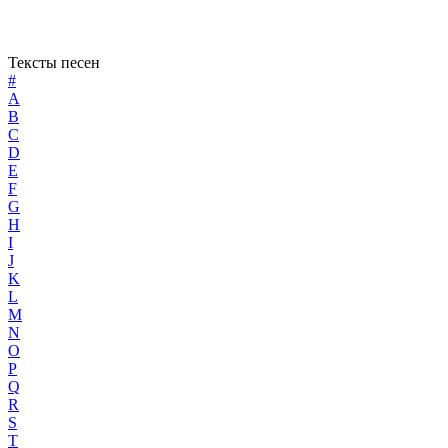
Тексты песен
#
A
B
C
D
E
F
G
H
I
J
K
L
M
N
O
P
Q
R
S
T