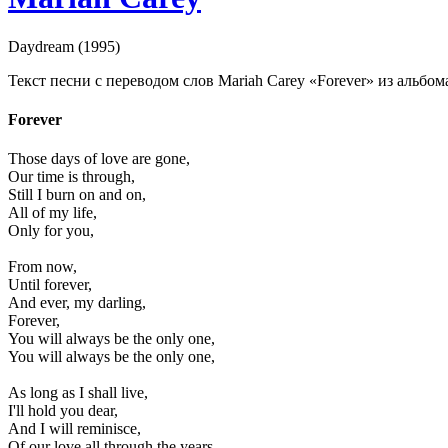
Daydream (1995)
Текст песни с переводом слов Mariah Carey «Forever» из альбом
Forever
Those days of love are gone,
Our time is through,
Still I burn on and on,
All of my life,
Only for you,
From now,
Until forever,
And ever, my darling,
Forever,
You will always be the only one,
You will always be the only one,
As long as I shall live,
I'll hold you dear,
And I will reminisce,
Of our love all through the years,