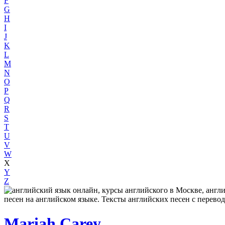
F
G
H
I
J
K
L
M
N
O
P
Q
R
S
T
U
V
W
X
Y
Z
Mariah Carey