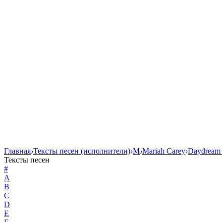
Главная
›
Тексты песен (исполнители)
›
M
›
Mariah Carey
›
Daydream 
Тексты песен
#
A
B
C
D
E