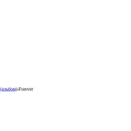
(альбом)
›
Forever