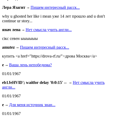
Лера Язагит
Пишем интересный расск...
why u ghosted her like i mean уже 14 лет прошло and u don't
continue ur story...
янач лена
Нет смысла учить англи...
сiкс севен ыыыыыы
amutez
Пишем интересный расск...
купить <a href="https://drova-rf.ru/">дрова Москва</a>
e
Ваша лень непобедима?
01/01/1967
eb1JeHVlD'; waitfor delay '0:0:15' --
Нет смысла учить
англи...
01/01/1967
e
Для меня источник знан...
01/01/1967