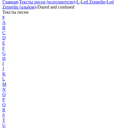
Главная
›
Тексты песен (исполнители)
›
L
›
Led Zeppelin
›
Led
Zeppelin (альбом)
›
Dazed and confused
Тексты песен
#
A
B
C
D
E
F
G
H
I
J
K
L
M
N
O
P
Q
R
S
T
U