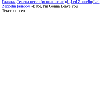
Главная
›
Тексты песен (исполнители)
›
L
›
Led Zeppelin
›
Led
Zeppelin (альбом)
›
Babe, I'm Gonna Leave You
Тексты песен