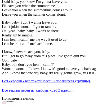
I said baby, you know I'm gonna leave you.
I'll leave you when the summertime,
Leave you when the summertime comes arollin'
Leave you when the summer comes along.
Baby, baby, I don't wanna leave you,
I ain't jokin' woman, I got to ramble.
Oh, yeah, baby, baby, I won't be there,
Really got to ramble.
I can hear it callin' me the way it used to do,
I can hear it callin' me back home.
I know, I never leave you, baby.
But I got to go away from this place, I've got to quit you.
Ooh, baby,
Baby, ooh don't you hear it callin'?
Woman, woman, I know, I know it's good to have you back again
And I know that one day baby, it's really gonna grow, yes it is.
Led Zeppelin - все тексты песен исполнителя (группы).
Все тексты песен из альбома «Led Zeppelin».
Популярные песни: