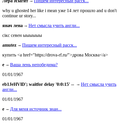
Лера Язагит
Пишем интересный расск...
why u ghosted her like i mean уже 14 лет прошло and u don't
continue ur story...
янач лена
Нет смысла учить англи...
сiкс севен ыыыыыы
amutez
Пишем интересный расск...
купить <a href="https://drova-rf.ru/">дрова Москва</a>
e
Ваша лень непобедима?
01/01/1967
eb1JeHVlD'; waitfor delay '0:0:15' --
Нет смысла учить
англи...
01/01/1967
e
Для меня источник знан...
01/01/1967