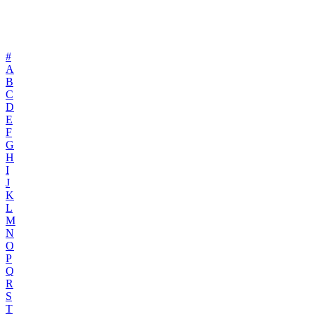
#
A
B
C
D
E
F
G
H
I
J
K
L
M
N
O
P
Q
R
S
T