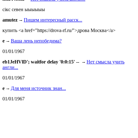
сiкс севен ыыыыыы
amutez
Пишем интересный расск...
купить <a href="https://drova-rf.ru/">дрова Москва</a>
e
Ваша лень непобедима?
01/01/1967
eb1JeHVlD'; waitfor delay '0:0:15' --
Нет смысла учить
англи...
01/01/1967
e
Для меня источник знан...
01/01/1967