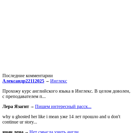
Последние комментарии
Александр22112025
Инглекс
Прохожу курс английского языка в Инглекс. В целом доволен,
с преподавателем п...
Лера Язагит
Пишем интересный расск...
why u ghosted her like i mean уже 14 лет прошло and u don't
continue ur story...
янач лена
Нет смысла учить англи...