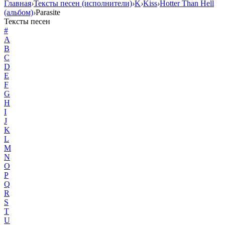
Главная
›
Тексты песен (исполнители)
›
K
›
Kiss
›
Hotter Than Hell
(альбом)
›
Parasite
Тексты песен
#
A
B
C
D
E
F
G
H
I
J
K
L
M
N
O
P
Q
R
S
T
U