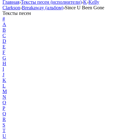
Главная
›
Тексты песен (исполнители)
›
K
›
Kelly
Clarkson
›
Breakaway (альбом)
›
Since U Been Gone
Тексты песен
#
A
B
C
D
E
F
G
H
I
J
K
L
M
N
O
P
Q
R
S
T
U