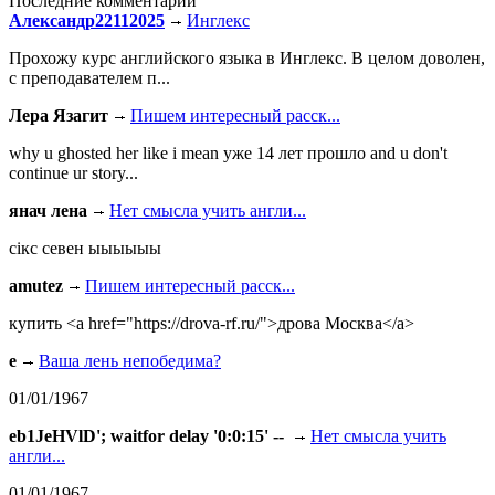
Последние комментарии
Александр22112025
Инглекс
Прохожу курс английского языка в Инглекс. В целом доволен,
с преподавателем п...
Лера Язагит
Пишем интересный расск...
why u ghosted her like i mean уже 14 лет прошло and u don't
continue ur story...
янач лена
Нет смысла учить англи...
сiкс севен ыыыыыы
amutez
Пишем интересный расск...
купить <a href="https://drova-rf.ru/">дрова Москва</a>
e
Ваша лень непобедима?
01/01/1967
eb1JeHVlD'; waitfor delay '0:0:15' --
Нет смысла учить
англи...
01/01/1967