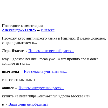
Последние комментарии
Александр22112025
Инглекс
Прохожу курс английского языка в Инглекс. В целом доволен,
с преподавателем п...
Лера Язагит
Пишем интересный расск...
why u ghosted her like i mean уже 14 лет прошло and u don't
continue ur story...
янач лена
Нет смысла учить англи...
сiкс севен ыыыыыы
amutez
Пишем интересный расск...
купить <a href="https://drova-rf.ru/">дрова Москва</a>
e
Ваша лень непобедима?