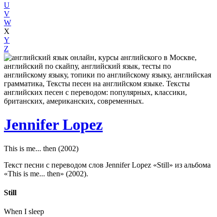
U
V
W
X
Y
Z
Jennifer Lopez
This is me... then (2002)
Текст песни с переводом слов Jennifer Lopez «Still» из альбома
«This is me... then» (2002).
Still
When I sleep