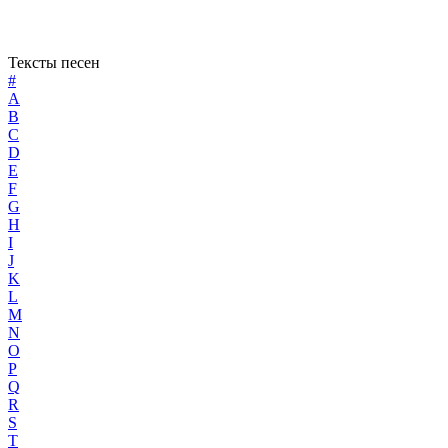
Тексты песен
#
A
B
C
D
E
F
G
H
I
J
K
L
M
N
O
P
Q
R
S
T