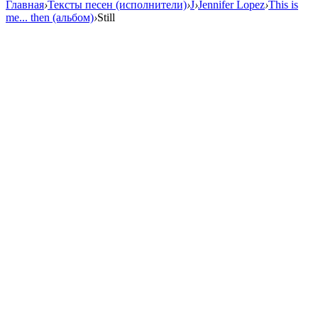
Главная
›
Тексты песен (исполнители)
›
J
›
Jennifer Lopez
›
This is
me... then (альбом)
›
Still