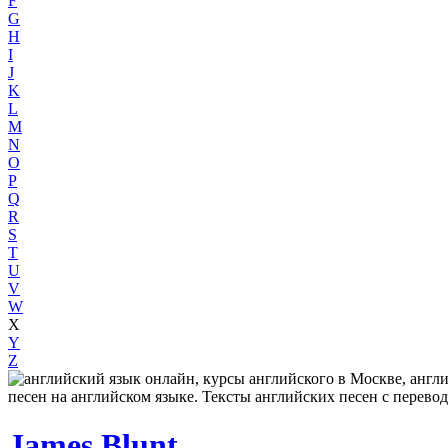
F
G
H
I
J
K
L
M
N
O
P
Q
R
S
T
U
V
W
X
Y
Z
James Blunt