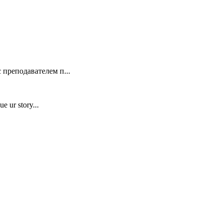
 преподавателем п...
e ur story...