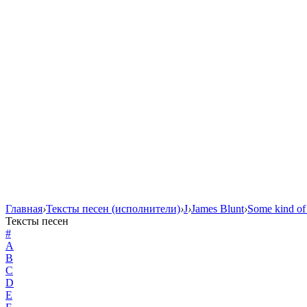
Главная
›
Тексты песен (исполнители)
›
J
›
James Blunt
›
Some kind of
Тексты песен
#
A
B
C
D
E