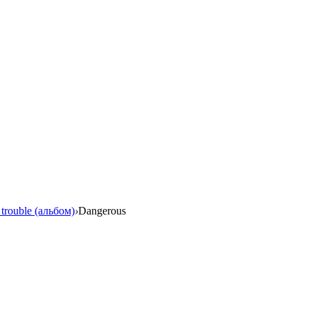
 trouble (альбом)
›
Dangerous