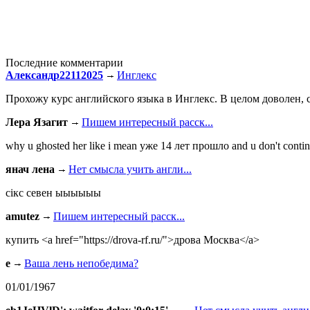
Последние комментарии
Александр22112025
Инглекс
Прохожу курс английского языка в Инглекс. В целом доволен, с
Лера Язагит
Пишем интересный расск...
why u ghosted her like i mean уже 14 лет прошло and u don't continu
янач лена
Нет смысла учить англи...
сiкс севен ыыыыыы
amutez
Пишем интересный расск...
купить <a href="https://drova-rf.ru/">дрова Москва</a>
e
Ваша лень непобедима?
01/01/1967