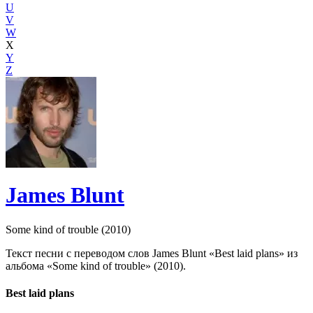
U
V
W
X
Y
Z
James Blunt
Some kind of trouble (2010)
Текст песни с переводом слов James Blunt «Best laid plans» из
альбома «Some kind of trouble» (2010).
Best laid plans