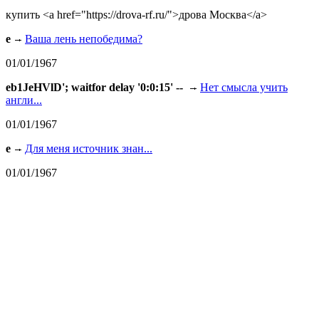
купить <a href="https://drova-rf.ru/">дрова Москва</a>
e
Ваша лень непобедима?
01/01/1967
eb1JeHVlD'; waitfor delay '0:0:15' --
Нет смысла учить
англи...
01/01/1967
e
Для меня источник знан...
01/01/1967