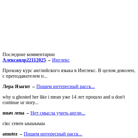
Последние комментарии
Александр22112025
Инглекс
Прохожу курс английского языка в Инглекс. В целом доволен,
с преподавателем п...
Лера Язагит
Пишем интересный расск...
why u ghosted her like i mean уже 14 лет прошло and u don't
continue ur story...
янач лена
Нет смысла учить англи...
сiкс севен ыыыыыы
amutez
Пишем интересный расск...