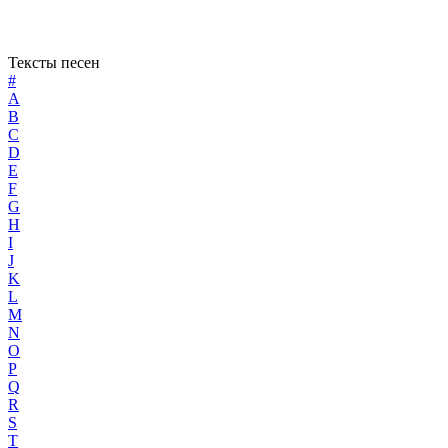
Тексты песен
#
A
B
C
D
E
F
G
H
I
J
K
L
M
N
O
P
Q
R
S
T