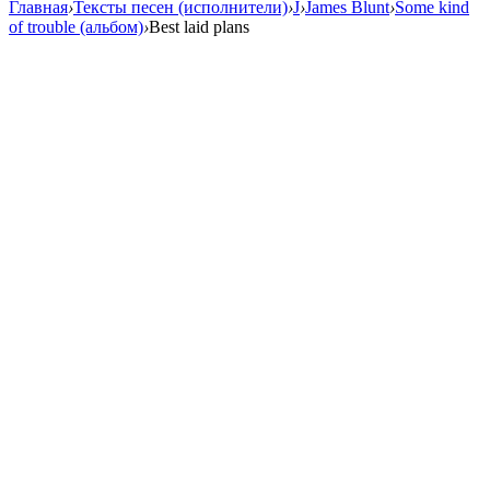
Главная
›
Тексты песен (исполнители)
›
J
›
James Blunt
›
Some kind
of trouble (альбом)
›
Best laid plans