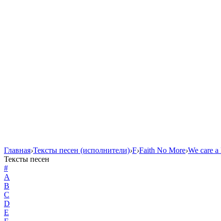
Главная
›
Тексты песен (исполнители)
›
F
›
Faith No More
›
We care a 
Тексты песен
#
A
B
C
D
E