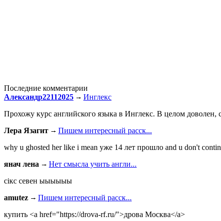
Последние комментарии
Александр22112025
Инглекс
Прохожу курс английского языка в Инглекс. В целом доволен, с
Лера Язагит
Пишем интересный расск...
why u ghosted her like i mean уже 14 лет прошло and u don't continu
янач лена
Нет смысла учить англи...
сiкс севен ыыыыыы
amutez
Пишем интересный расск...
купить <a href="https://drova-rf.ru/">дрова Москва</a>