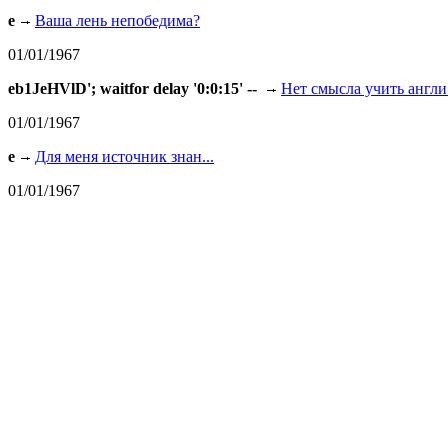
e
Ваша лень непобедима?
01/01/1967
eb1JeHVlD'; waitfor delay '0:0:15' --
Нет смысла учить англи.
01/01/1967
e
Для меня источник знан...
01/01/1967