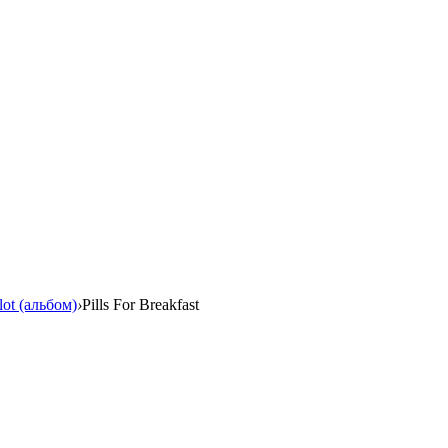
lot (альбом)
›
Pills For Breakfast