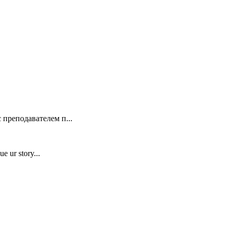
 преподавателем п...
e ur story...