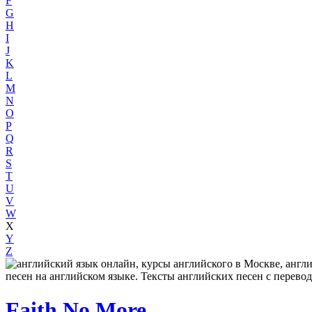
F
G
H
I
J
K
L
M
N
O
P
Q
R
S
T
U
V
W
X
Y
Z
Faith No More