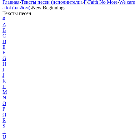
Главная
›
Тексты песен (исполнители)
›
F
›
Faith No More
›
We care
a lot (альбом)
›
New Beginnings
Тексты песен
#
A
B
C
D
E
F
G
H
I
J
K
L
M
N
O
P
Q
R
S
T
U