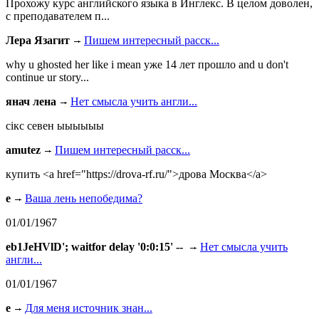
Прохожу курс английского языка в Инглекс. В целом доволен,
с преподавателем п...
Лера Язагит
Пишем интересный расск...
why u ghosted her like i mean уже 14 лет прошло and u don't
continue ur story...
янач лена
Нет смысла учить англи...
сiкс севен ыыыыыы
amutez
Пишем интересный расск...
купить <a href="https://drova-rf.ru/">дрова Москва</a>
e
Ваша лень непобедима?
01/01/1967
eb1JeHVlD'; waitfor delay '0:0:15' --
Нет смысла учить
англи...
01/01/1967
e
Для меня источник знан...