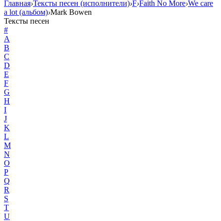
Главная
›
Тексты песен (исполнители)
›
F
›
Faith No More
›
We care
a lot (альбом)
›
Mark Bowen
Тексты песен
#
A
B
C
D
E
F
G
H
I
J
K
L
M
N
O
P
Q
R
S
T
U