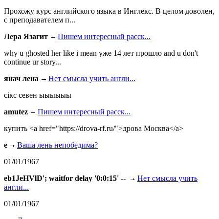
Прохожу курс английского языка в Инглекс. В целом доволен,
с преподавателем п...
Лера Язагит
Пишем интересный расск...
why u ghosted her like i mean уже 14 лет прошло and u don't
continue ur story...
янач лена
Нет смысла учить англи...
сiкс севен ыыыыыы
amutez
Пишем интересный расск...
купить <a href="https://drova-rf.ru/">дрова Москва</a>
e
Ваша лень непобедима?
01/01/1967
eb1JeHVlD'; waitfor delay '0:0:15' --
Нет смысла учить
англи...
01/01/1967