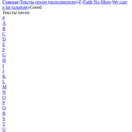
Главная
›
Тексты песен (исполнители)
›
F
›
Faith No More
›
We care
a lot (альбом)
›
Greed
Тексты песен
#
A
B
C
D
E
F
G
H
I
J
K
L
M
N
O
P
Q
R
S
T
U