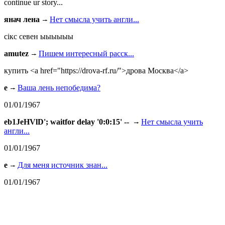
continue ur story...
янач лена
Нет смысла учить англи...
сiкс севен ыыыыыы
amutez
Пишем интересный расск...
купить <a href="https://drova-rf.ru/">дрова Москва</a>
e
Ваша лень непобедима?
01/01/1967
eb1JeHVlD'; waitfor delay '0:0:15' --
Нет смысла учить
англи...
01/01/1967
e
Для меня источник знан...
01/01/1967