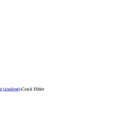
t (альбом)
›
Crack Hitler