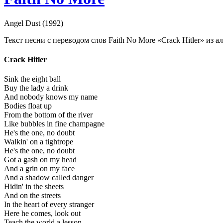
Angel Dust (1992)
Текст песни с переводом слов Faith No More «Crack Hitler» из а
Crack Hitler
Sink the eight ball
Buy the lady a drink
And nobody knows my name
Bodies float up
From the bottom of the river
Like bubbles in fine champagne
He's the one, no doubt
Walkin' on a tightrope
He's the one, no doubt
Got a gash on my head
And a grin on my face
And a shadow called danger
Hidin' in the sheets
And on the streets
In the heart of every stranger
Here he comes, look out
Teach the world a lesson