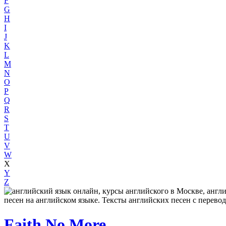
F
G
H
I
J
K
L
M
N
O
P
Q
R
S
T
U
V
W
X
Y
Z
Faith No More