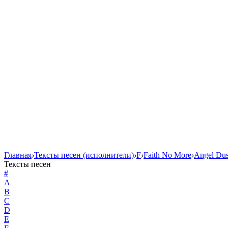
Главная
›
Тексты песен (исполнители)
›
F
›
Faith No More
›
Angel Dus
Тексты песен
#
A
B
C
D
E