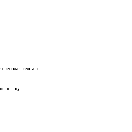
 преподавателем п...
e ur story...