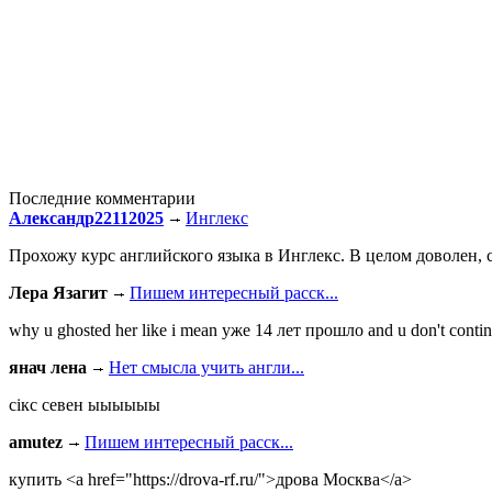
Последние комментарии
Александр22112025
Инглекс
Прохожу курс английского языка в Инглекс. В целом доволен, с
Лера Язагит
Пишем интересный расск...
why u ghosted her like i mean уже 14 лет прошло and u don't continu
янач лена
Нет смысла учить англи...
сiкс севен ыыыыыы
amutez
Пишем интересный расск...
купить <a href="https://drova-rf.ru/">дрова Москва</a>