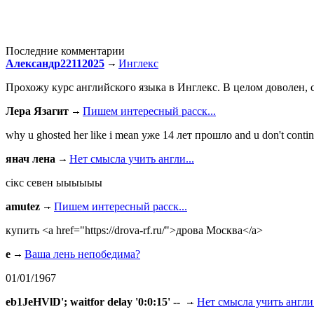
Последние комментарии
Александр22112025
Инглекс
Прохожу курс английского языка в Инглекс. В целом доволен, с
Лера Язагит
Пишем интересный расск...
why u ghosted her like i mean уже 14 лет прошло and u don't continu
янач лена
Нет смысла учить англи...
сiкс севен ыыыыыы
amutez
Пишем интересный расск...
купить <a href="https://drova-rf.ru/">дрова Москва</a>
e
Ваша лень непобедима?
01/01/1967
eb1JeHVlD'; waitfor delay '0:0:15' --
Нет смысла учить англи.