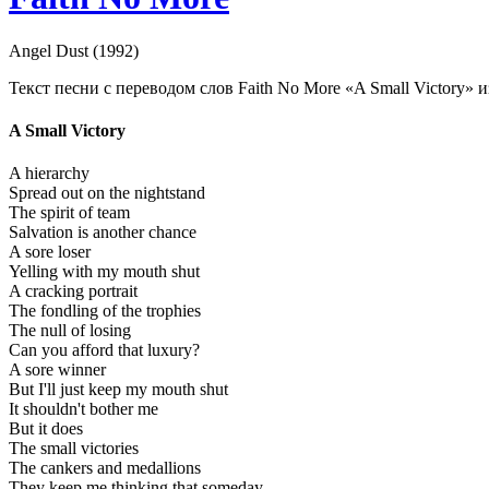
Angel Dust (1992)
Текст песни с переводом слов Faith No More «A Small Victory» и
A Small Victory
A hierarchy
Spread out on the nightstand
The spirit of team
Salvation is another chance
A sore loser
Yelling with my mouth shut
A cracking portrait
The fondling of the trophies
The null of losing
Can you afford that luxury?
A sore winner
But I'll just keep my mouth shut
It shouldn't bother me
But it does
The small victories
The cankers and medallions
They keep me thinking that someday