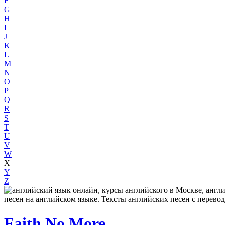
F
G
H
I
J
K
L
M
N
O
P
Q
R
S
T
U
V
W
X
Y
Z
Faith No More