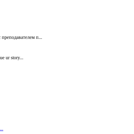
 преподавателем п...
e ur story...
..