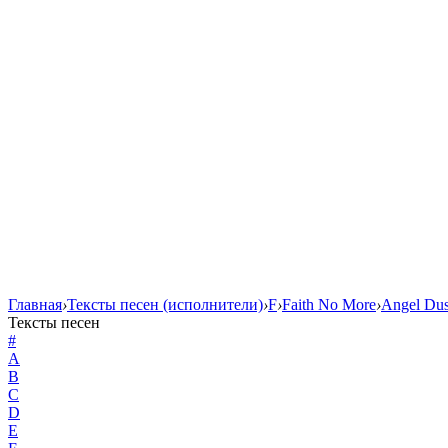
Главная
›
Тексты песен (исполнители)
›
F
›
Faith No More
›
Angel Dus
Тексты песен
#
A
B
C
D
E