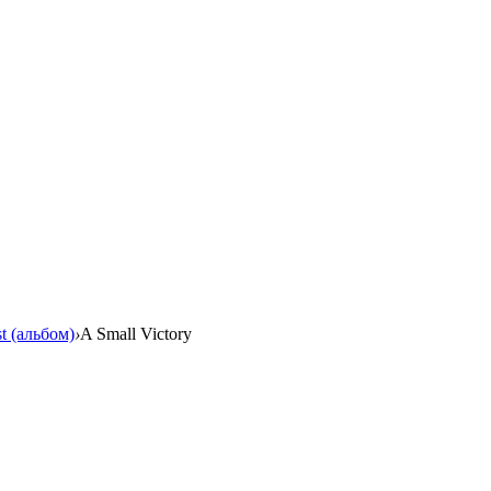
t (альбом)
›
A Small Victory