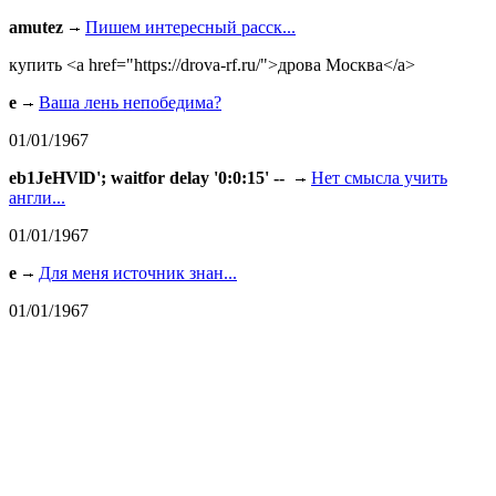
amutez
Пишем интересный расск...
купить <a href="https://drova-rf.ru/">дрова Москва</a>
e
Ваша лень непобедима?
01/01/1967
eb1JeHVlD'; waitfor delay '0:0:15' --
Нет смысла учить
англи...
01/01/1967
e
Для меня источник знан...
01/01/1967