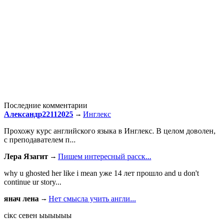
Последние комментарии
Александр22112025
Инглекс
Прохожу курс английского языка в Инглекс. В целом доволен,
с преподавателем п...
Лера Язагит
Пишем интересный расск...
why u ghosted her like i mean уже 14 лет прошло and u don't
continue ur story...
янач лена
Нет смысла учить англи...
сiкс севен ыыыыыы