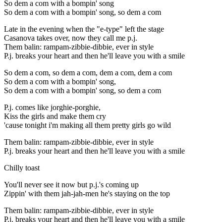
So dem a com with a bompin' song
So dem a com with a bompin' song, so dem a com
Late in the evening when the "e-type" left the stage
Casanova takes over, now they call me p.j.
Them balin: rampam-zibbie-dibbie, ever in style
P.j. breaks your heart and then he'll leave you with a smile
So dem a com, so dem a com, dem a com, dem a com
So dem a com with a bompin' song,
So dem a com with a bompin' song, so dem a com
P.j. comes like jorghie-porghie,
Kiss the girls and make them cry
'cause tonight i'm making all them pretty girls go wild
Them balin: rampam-zibbie-dibbie, ever in style
P.j. breaks your heart and then he'll leave you with a smile
Chilly toast
You'll never see it now but p.j.'s coming up
Zippin' with them jah-jah-men he's staying on the top
Them balin: rampam-zibbie-dibbie, ever in style
P.j. breaks your heart and then he'll leave you with a smile