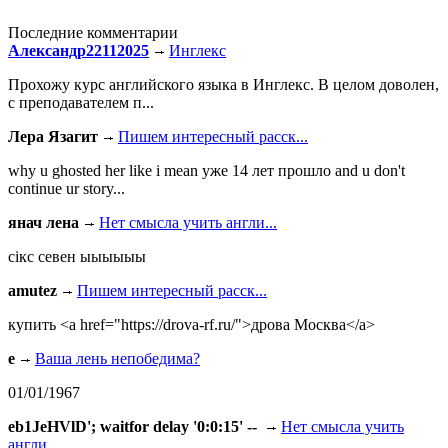
Последние комментарии
Александр22112025
Инглекс
Прохожу курс английского языка в Инглекс. В целом доволен,
с преподавателем п...
Лера Язагит
Пишем интересный расск...
why u ghosted her like i mean уже 14 лет прошло and u don't
continue ur story...
янач лена
Нет смысла учить англи...
сiкс севен ыыыыыы
amutez
Пишем интересный расск...
купить <a href="https://drova-rf.ru/">дрова Москва</a>
e
Ваша лень непобедима?
01/01/1967
eb1JeHVlD'; waitfor delay '0:0:15' --
Нет смысла учить
англи...