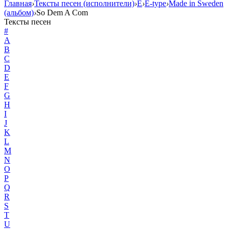
Главная
›
Тексты песен (исполнители)
›
E
›
E-type
›
Made in Sweden
(альбом)
›
So Dem A Com
Тексты песен
#
A
B
C
D
E
F
G
H
I
J
K
L
M
N
O
P
Q
R
S
T
U