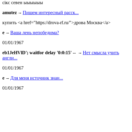
сiкс севен ыыыыыы
amutez
Пишем интересный расск...
купить <a href="https://drova-rf.ru/">дрова Москва</a>
e
Ваша лень непобедима?
01/01/1967
eb1JeHVlD'; waitfor delay '0:0:15' --
Нет смысла учить
англи...
01/01/1967
e
Для меня источник знан...
01/01/1967