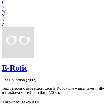
U
V
W
X
Y
Z
E-Rotic
The Collection (2002)
Текст песни с переводом слов E-Rotic «The winner takes it all»
из альбома «The Collection» (2002).
The winner takes it all