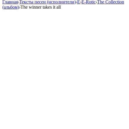
Главная
›
Тексты песен (исполнители)
›
E
›
E-Rotic
›
The Collection
(альбом)
›
The winner takes it all