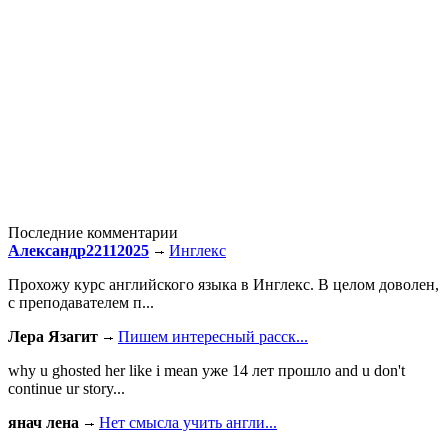
Последние комментарии
Александр22112025
Инглекс
Прохожу курс английского языка в Инглекс. В целом доволен,
с преподавателем п...
Лера Язагит
Пишем интересный расск...
why u ghosted her like i mean уже 14 лет прошло and u don't
continue ur story...
янач лена
Нет смысла учить англи...