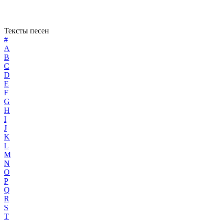
Тексты песен
#
A
B
C
D
E
F
G
H
I
J
K
L
M
N
O
P
Q
R
S
T