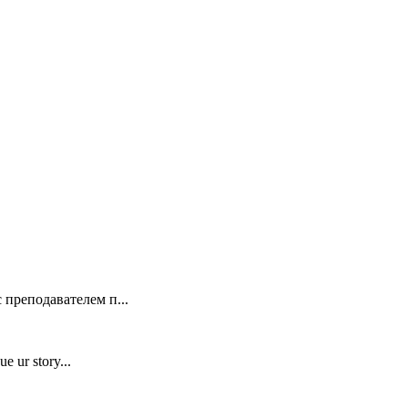
 преподавателем п...
e ur story...