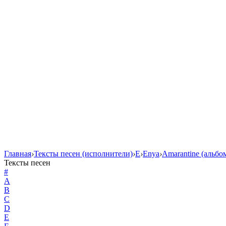
Главная
›
Тексты песен (исполнители)
›
E
›
Enya
›
Amarantine (альбо
Тексты песен
#
A
B
C
D
E