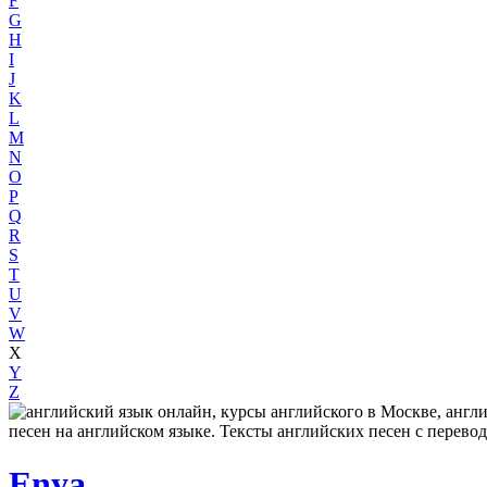
F
G
H
I
J
K
L
M
N
O
P
Q
R
S
T
U
V
W
X
Y
Z
Enya