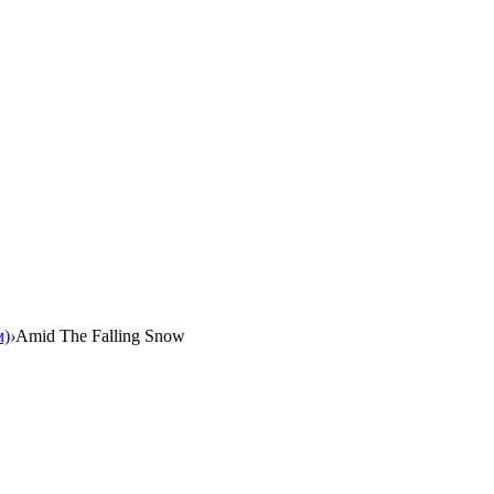
м)
›
Amid The Falling Snow