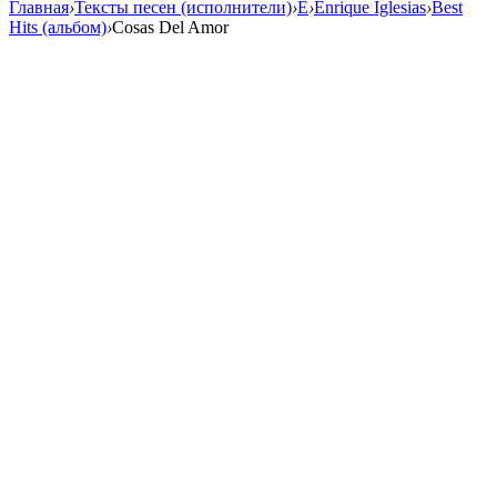
Главная
›
Тексты песен (исполнители)
›
E
›
Enrique Iglesias
›
Best
Hits (альбом)
›
Cosas Del Amor