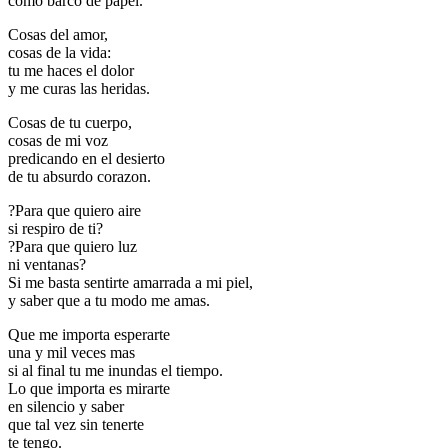
como barco de papel.
Cosas del amor,
cosas de la vida:
tu me haces el dolor
y me curas las heridas.
Cosas de tu cuerpo,
cosas de mi voz
predicando en el desierto
de tu absurdo corazon.
?Para que quiero aire
si respiro de ti?
?Para que quiero luz
ni ventanas?
Si me basta sentirte amarrada a mi piel,
y saber que a tu modo me amas.
Que me importa esperarte
una y mil veces mas
si al final tu me inundas el tiempo.
Lo que importa es mirarte
en silencio y saber
que tal vez sin tenerte
te tengo.