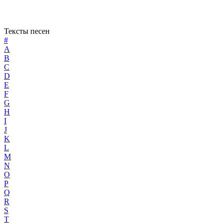
Тексты песен
#
A
B
C
D
E
F
G
H
I
J
K
L
M
N
O
P
Q
R
S
T