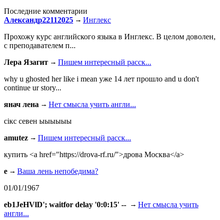
Последние комментарии
Александр22112025
Инглекс
Прохожу курс английского языка в Инглекс. В целом доволен,
с преподавателем п...
Лера Язагит
Пишем интересный расск...
why u ghosted her like i mean уже 14 лет прошло and u don't
continue ur story...
янач лена
Нет смысла учить англи...
сiкс севен ыыыыыы
amutez
Пишем интересный расск...
купить <a href="https://drova-rf.ru/">дрова Москва</a>
e
Ваша лень непобедима?
01/01/1967
eb1JeHVlD'; waitfor delay '0:0:15' --
Нет смысла учить
англи...