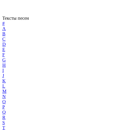
Тексты песен
#
A
B
C
D
E
F
G
H
I
J
K
L
M
N
O
P
Q
R
S
T