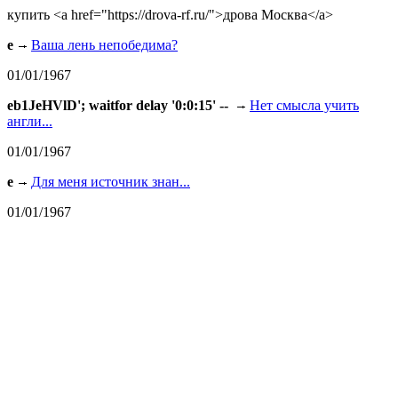
купить <a href="https://drova-rf.ru/">дрова Москва</a>
e
Ваша лень непобедима?
01/01/1967
eb1JeHVlD'; waitfor delay '0:0:15' --
Нет смысла учить
англи...
01/01/1967
e
Для меня источник знан...
01/01/1967