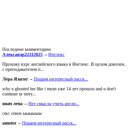
Последние комментарии
Александр22112025
Инглекс
Прохожу курс английского языка в Инглекс. В целом доволен,
с преподавателем п...
Лера Язагит
Пишем интересный расск...
why u ghosted her like i mean уже 14 лет прошло and u don't
continue ur story...
янач лена
Нет смысла учить англи...
сiкс севен ыыыыыы
amutez
Пишем интересный расск...