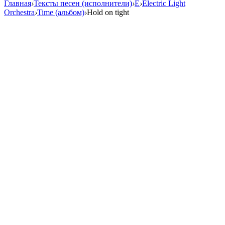
Главная
›
Тексты песен (исполнители)
›
E
›
Electric Light
Orchestra
›
Time (альбом)
›
Hold on tight