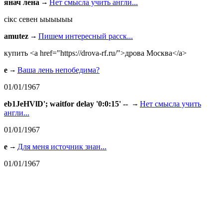
янач лена
Нет смысла учить англи...
сiкс севен ыыыыыы
amutez
Пишем интересный расск...
купить <a href="https://drova-rf.ru/">дрова Москва</a>
e
Ваша лень непобедима?
01/01/1967
eb1JeHVlD'; waitfor delay '0:0:15' --
Нет смысла учить
англи...
01/01/1967
e
Для меня источник знан...
01/01/1967