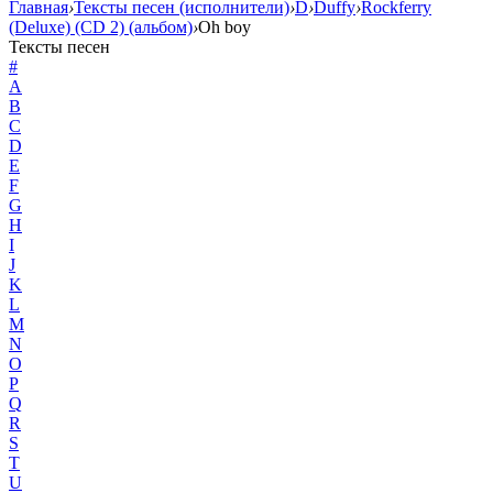
Главная
›
Тексты песен (исполнители)
›
D
›
Duffy
›
Rockferry
(Deluxe) (CD 2) (альбом)
›
Oh boy
Тексты песен
#
A
B
C
D
E
F
G
H
I
J
K
L
M
N
O
P
Q
R
S
T
U