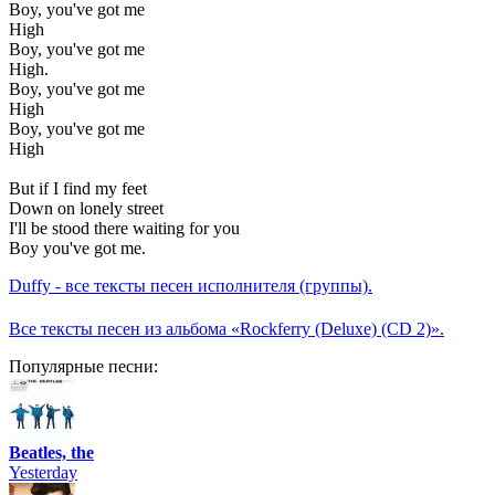
Boy, you've got me
High
Boy, you've got me
High.
Boy, you've got me
High
Boy, you've got me
High
But if I find my feet
Down on lonely street
I'll be stood there waiting for you
Boy you've got me.
Duffy - все тексты песен исполнителя (группы).
Все тексты песен из альбома «Rockferry (Deluxe) (CD 2)».
Популярные песни:
Beatles, the
Yesterday