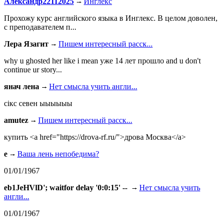
Александр22112025
Инглекс
Прохожу курс английского языка в Инглекс. В целом доволен,
с преподавателем п...
Лера Язагит
Пишем интересный расск...
why u ghosted her like i mean уже 14 лет прошло and u don't
continue ur story...
янач лена
Нет смысла учить англи...
сiкс севен ыыыыыы
amutez
Пишем интересный расск...
купить <a href="https://drova-rf.ru/">дрова Москва</a>
e
Ваша лень непобедима?
01/01/1967
eb1JeHVlD'; waitfor delay '0:0:15' --
Нет смысла учить
англи...
01/01/1967