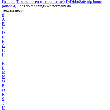
Главная
›
Тексты песен (исполнители)
›
D
›
Dido
›
Safe trip home
(альбом)
›
Let's do the things we normally do
Тексты песен
#
A
B
C
D
E
F
G
H
I
J
K
L
M
N
O
P
Q
R
S
T
U