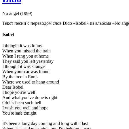
No angel (1999)
Текст песни с переводом слов Dido «Isobel» из альбома «No ange
Isobel
I thought it was funny
When you missed the train
When I rang you at home
They said you left yesterday
I thought it was strange
When your car was found
By the tree in Ennis
Where we used to hang around
Dear Isobel
I hope you're well
And what you've done is right
Oh it's been such hell
I wish you well and hope
You're safe tonight
It's been a long day coming and long will it last
When it's last day leaving, and I'm helping it pass