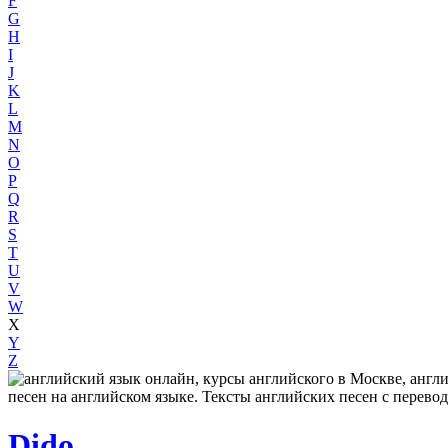
F
G
H
I
J
K
L
M
N
O
P
Q
R
S
T
U
V
W
X
Y
Z
Dido