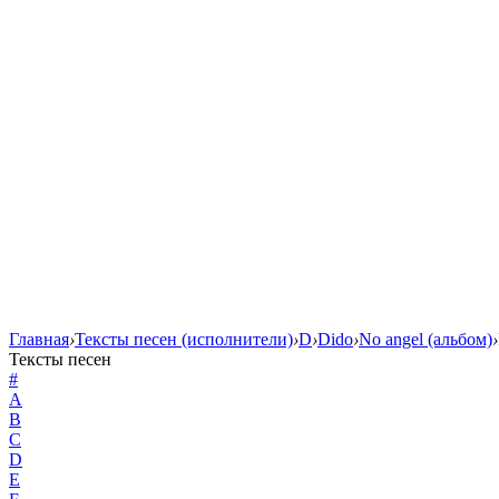
Главная
›
Тексты песен (исполнители)
›
D
›
Dido
›
No angel (альбом)
›
Тексты песен
#
A
B
C
D
E