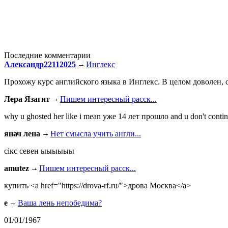
Последние комментарии
Александр22112025
Инглекс
Прохожу курс английского языка в Инглекс. В целом доволен, с
Лера Язагит
Пишем интересный расск...
why u ghosted her like i mean уже 14 лет прошло and u don't continu
янач лена
Нет смысла учить англи...
сiкс севен ыыыыыы
amutez
Пишем интересный расск...
купить <a href="https://drova-rf.ru/">дрова Москва</a>
e
Ваша лень непобедима?
01/01/1967