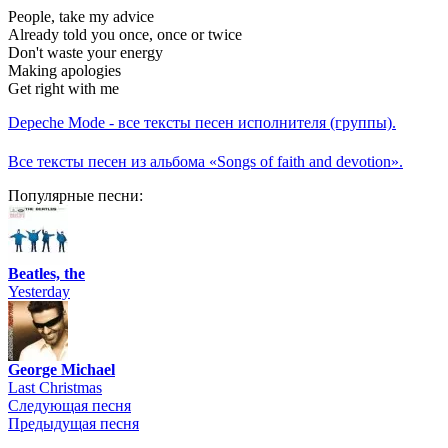
People, take my advice
Already told you once, once or twice
Don't waste your energy
Making apologies
Get right with me
Depeche Mode - все тексты песен исполнителя (группы).
Все тексты песен из альбома «Songs of faith and devotion».
Популярные песни:
Beatles, the
Yesterday
George Michael
Last Christmas
Следующая песня
Предыдущая песня