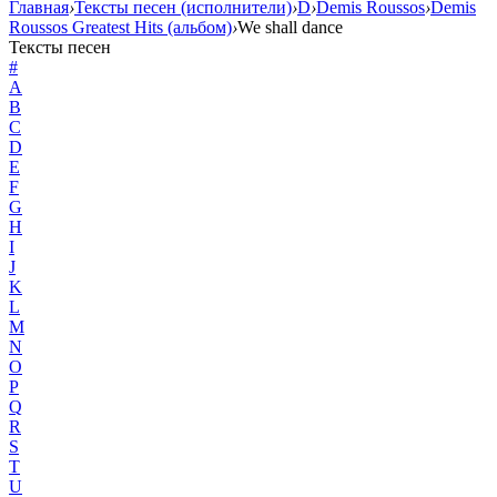
Главная
›
Тексты песен (исполнители)
›
D
›
Demis Roussos
›
Demis
Roussos Greatest Hits (альбом)
›
We shall dance
Тексты песен
#
A
B
C
D
E
F
G
H
I
J
K
L
M
N
O
P
Q
R
S
T
U