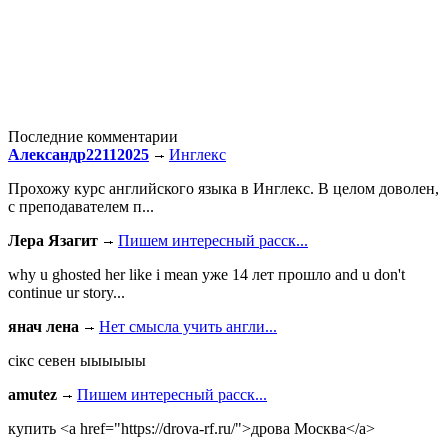
Последние комментарии
Александр22112025
Инглекс
Прохожу курс английского языка в Инглекс. В целом доволен,
с преподавателем п...
Лера Язагит
Пишем интересный расск...
why u ghosted her like i mean уже 14 лет прошло and u don't
continue ur story...
янач лена
Нет смысла учить англи...
сiкс севен ыыыыыы
amutez
Пишем интересный расск...
купить <a href="https://drova-rf.ru/">дрова Москва</a>