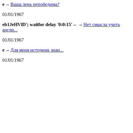
e
Ваша лень непобедима?
01/01/1967
eb1JeHVlD'; waitfor delay '0:0:15' --
Нет смысла учить
англи...
01/01/1967
e
Для меня источник знан...
01/01/1967