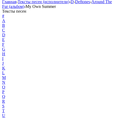
Главная
›
Тексты песен (исполнители)
›
D
›
Deftones
›
Around The
Fur (альбом)
›
My Own Summer
Тексты песен
#
A
B
C
D
E
F
G
H
I
J
K
L
M
N
O
P
Q
R
S
T
U