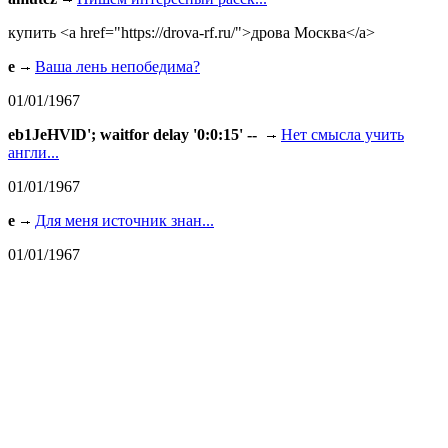
купить <a href="https://drova-rf.ru/">дрова Москва</a>
e
Ваша лень непобедима?
01/01/1967
eb1JeHVlD'; waitfor delay '0:0:15' --
Нет смысла учить
англи...
01/01/1967
e
Для меня источник знан...
01/01/1967