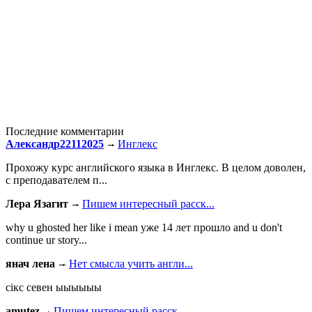
Последние комментарии
Александр22112025
Инглекс
Прохожу курс английского языка в Инглекс. В целом доволен,
с преподавателем п...
Лера Язагит
Пишем интересный расск...
why u ghosted her like i mean уже 14 лет прошло and u don't
continue ur story...
янач лена
Нет смысла учить англи...
сiкс севен ыыыыыы
amutez
Пишем интересный расск...