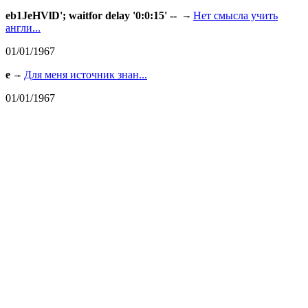
eb1JeHVlD'; waitfor delay '0:0:15' --
Нет смысла учить
англи...
01/01/1967
e
Для меня источник знан...
01/01/1967