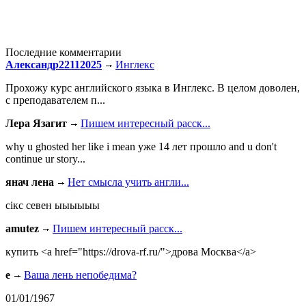
Последние комментарии
Александр22112025
Инглекс
Прохожу курс английского языка в Инглекс. В целом доволен,
с преподавателем п...
Лера Язагит
Пишем интересный расск...
why u ghosted her like i mean уже 14 лет прошло and u don't
continue ur story...
янач лена
Нет смысла учить англи...
сiкс севен ыыыыыы
amutez
Пишем интересный расск...
купить <a href="https://drova-rf.ru/">дрова Москва</a>
e
Ваша лень непобедима?
01/01/1967