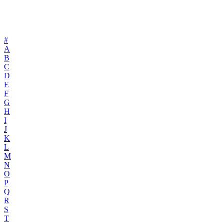
#
A
B
C
D
E
F
G
H
I
J
K
L
M
N
O
P
Q
R
S
T