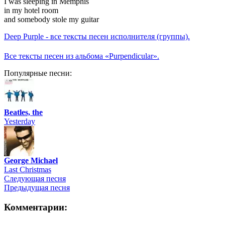
I was sleeping in Memphis
in my hotel room
and somebody stole my guitar
Deep Purple - все тексты песен исполнителя (группы).
Все тексты песен из альбома «Purpendicular».
Популярные песни:
Beatles, the
Yesterday
George Michael
Last Christmas
Следующая песня
Предыдущая песня
Комментарии: