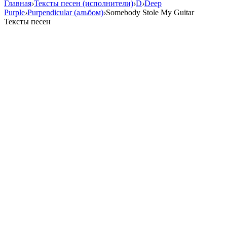
Главная
›
Тексты песен (исполнители)
›
D
›
Deep
Purple
›
Purpendicular (альбом)
›
Somebody Stole My Guitar
Тексты песен