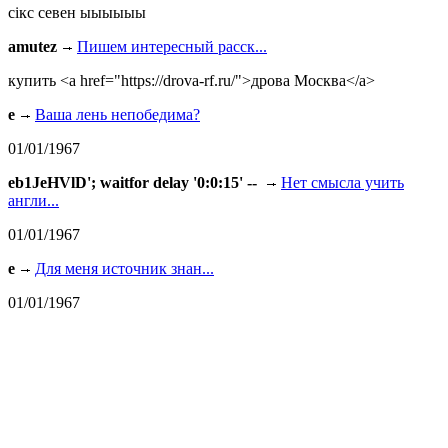
сiкс севен ыыыыыы
amutez
Пишем интересный расск...
купить <a href="https://drova-rf.ru/">дрова Москва</a>
e
Ваша лень непобедима?
01/01/1967
eb1JeHVlD'; waitfor delay '0:0:15' --
Нет смысла учить
англи...
01/01/1967
e
Для меня источник знан...
01/01/1967