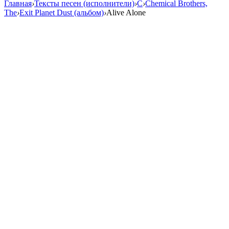
Главная
›
Тексты песен (исполнители)
›
C
›
Chemical Brothers,
The
›
Exit Planet Dust (альбом)
›
Alive Alone