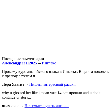
Последние комментарии
Александр22112025
Инглекс
Прохожу курс английского языка в Инглекс. В целом доволен,
с преподавателем п...
Лера Язагит
Пишем интересный расск...
why u ghosted her like i mean уже 14 лет прошло and u don't
continue ur story...
янач лена
Нет смысла учить англи...