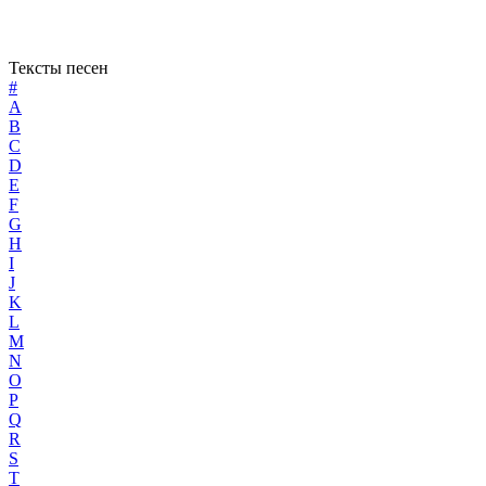
Тексты песен
#
A
B
C
D
E
F
G
H
I
J
K
L
M
N
O
P
Q
R
S
T