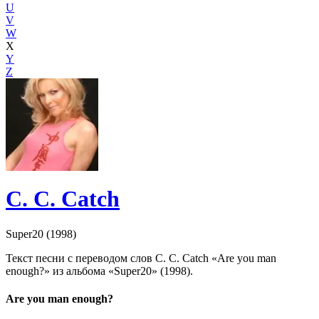
U
V
W
X
Y
Z
C. C. Catch
Super20 (1998)
Текст песни с переводом слов C. C. Catch «Are you man
enough?» из альбома «Super20» (1998).
Are you man enough?