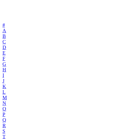
#
A
B
C
D
E
F
G
H
I
J
K
L
M
N
O
P
Q
R
S
T