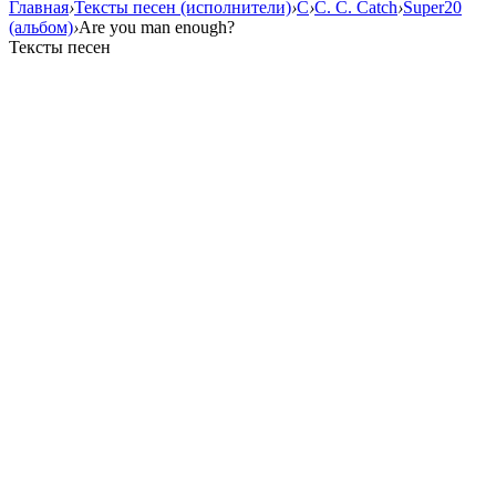
Главная
›
Тексты песен (исполнители)
›
C
›
C. C. Catch
›
Super20
(альбом)
›
Are you man enough?
Тексты песен