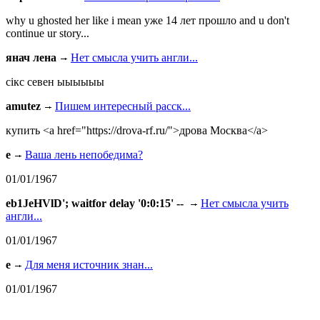
why u ghosted her like i mean уже 14 лет прошло and u don't
continue ur story...
янач лена
Нет смысла учить англи...
сiкс севен ыыыыыы
amutez
Пишем интересный расск...
купить <a href="https://drova-rf.ru/">дрова Москва</a>
e
Ваша лень непобедима?
01/01/1967
eb1JeHVlD'; waitfor delay '0:0:15' --
Нет смысла учить
англи...
01/01/1967
e
Для меня источник знан...
01/01/1967