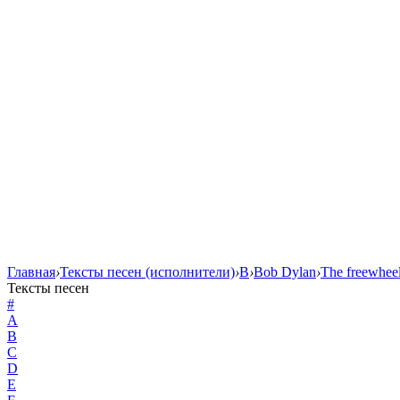
Главная
›
Тексты песен (исполнители)
›
B
›
Bob Dylan
›
The freewhee
Тексты песен
#
A
B
C
D
E