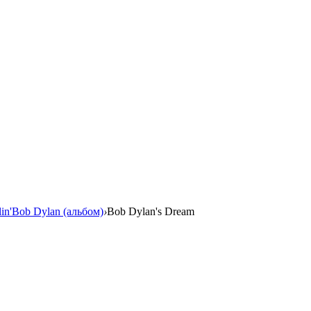
lin'Bob Dylan (альбом)
›
Bob Dylan's Dream