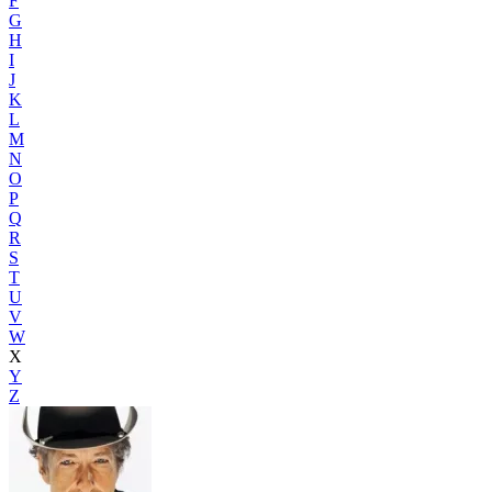
F
G
H
I
J
K
L
M
N
O
P
Q
R
S
T
U
V
W
X
Y
Z