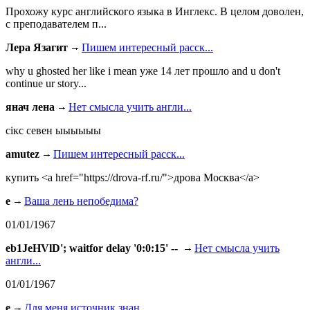
Прохожу курс английского языка в Инглекс. В целом доволен,
с преподавателем п...
Лера Язагит
Пишем интересный расск...
why u ghosted her like i mean уже 14 лет прошло and u don't
continue ur story...
янач лена
Нет смысла учить англи...
сiкс севен ыыыыыы
amutez
Пишем интересный расск...
купить <a href="https://drova-rf.ru/">дрова Москва</a>
e
Ваша лень непобедима?
01/01/1967
eb1JeHVlD'; waitfor delay '0:0:15' --
Нет смысла учить
англи...
01/01/1967
e
Для меня источник знан...