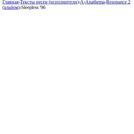
Главная
›
Тексты песен (исполнители)
›
A
›
Anathema
›
Resonance 2
(альбом)
›
Sleepless '96