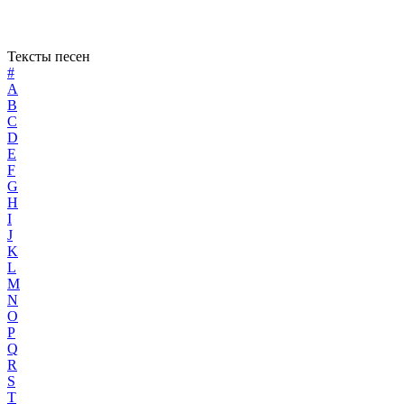
Тексты песен
#
A
B
C
D
E
F
G
H
I
J
K
L
M
N
O
P
Q
R
S
T