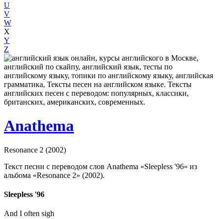
U
V
W
X
Y
Z
Anathema
Resonance 2 (2002)
Текст песни с переводом слов Anathema «Sleepless '96» из
альбома «Resonance 2» (2002).
Sleepless '96
And I often sigh