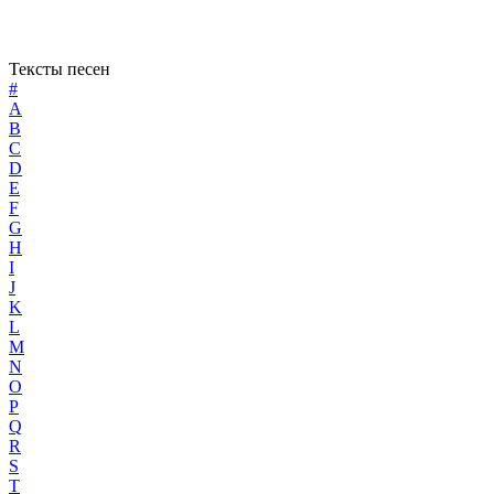
Тексты песен
#
A
B
C
D
E
F
G
H
I
J
K
L
M
N
O
P
Q
R
S
T