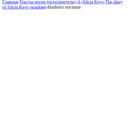
Главная
›
Тексты песен (исполнители)
›
A
›
Alicia Keys
›
The diary
of Alicia Keys (альбом)
›
Harlem's nocturne