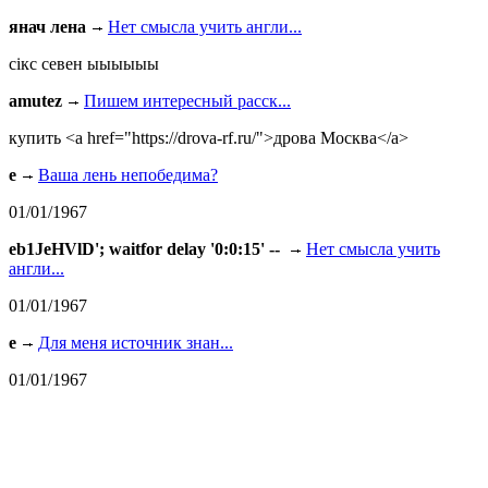
янач лена
Нет смысла учить англи...
сiкс севен ыыыыыы
amutez
Пишем интересный расск...
купить <a href="https://drova-rf.ru/">дрова Москва</a>
e
Ваша лень непобедима?
01/01/1967
eb1JeHVlD'; waitfor delay '0:0:15' --
Нет смысла учить
англи...
01/01/1967
e
Для меня источник знан...
01/01/1967