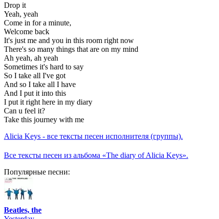
Drop it
Yeah, yeah
Come in for a minute,
Welcome back
It's just me and you in this room right now
There's so many things that are on my mind
Ah yeah, ah yeah
Sometimes it's hard to say
So I take all I've got
And so I take all I have
And I put it into this
I put it right here in my diary
Can u feel it?
Take this journey with me
Alicia Keys - все тексты песен исполнителя (группы).
Все тексты песен из альбома «The diary of Alicia Keys».
Популярные песни:
Beatles, the
Yesterday