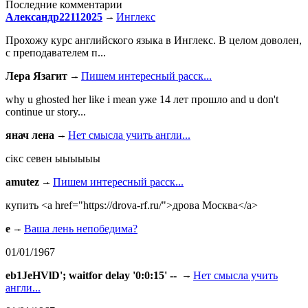
Последние комментарии
Александр22112025
Инглекс
Прохожу курс английского языка в Инглекс. В целом доволен,
с преподавателем п...
Лера Язагит
Пишем интересный расск...
why u ghosted her like i mean уже 14 лет прошло and u don't
continue ur story...
янач лена
Нет смысла учить англи...
сiкс севен ыыыыыы
amutez
Пишем интересный расск...
купить <a href="https://drova-rf.ru/">дрова Москва</a>
e
Ваша лень непобедима?
01/01/1967
eb1JeHVlD'; waitfor delay '0:0:15' --
Нет смысла учить
англи...