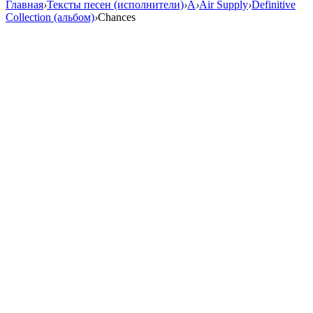
Главная
›
Тексты песен (исполнители)
›
A
›
Air Supply
›
Definitive
Collection (альбом)
›
Chances