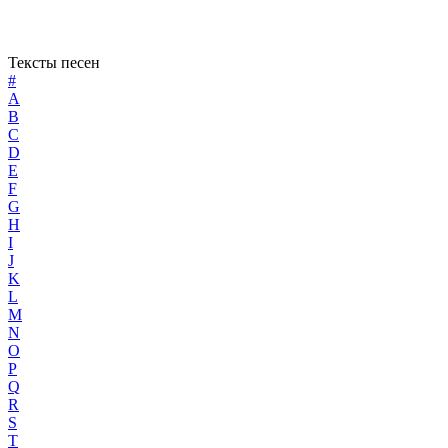
Тексты песен
#
A
B
C
D
E
F
G
H
I
J
K
L
M
N
O
P
Q
R
S
T