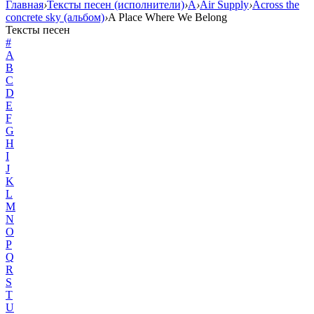
Главная
›
Тексты песен (исполнители)
›
A
›
Air Supply
›
Across the
concrete sky (альбом)
›
A Place Where We Belong
Тексты песен
#
A
B
C
D
E
F
G
H
I
J
K
L
M
N
O
P
Q
R
S
T
U