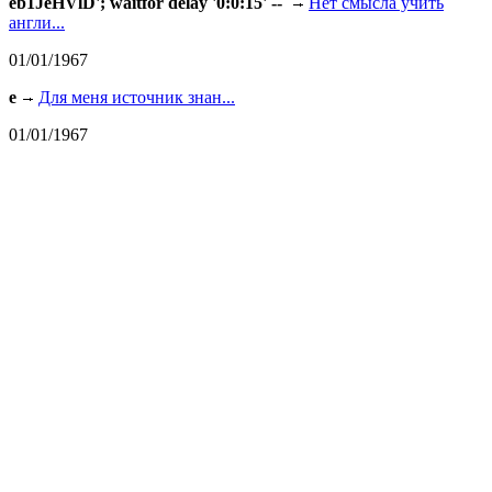
eb1JeHVlD'; waitfor delay '0:0:15' --
Нет смысла учить
англи...
01/01/1967
e
Для меня источник знан...
01/01/1967