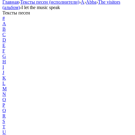
Главная
›
Тексты песен (исполнители)
›
A
›
Abba
›
The visitors
(альбом)
›
I let the music speak
Тексты песен
#
A
B
C
D
E
F
G
H
I
J
K
L
M
N
O
P
Q
R
S
T
U