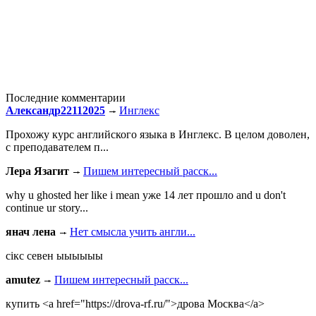
Последние комментарии
Александр22112025
Инглекс
Прохожу курс английского языка в Инглекс. В целом доволен,
с преподавателем п...
Лера Язагит
Пишем интересный расск...
why u ghosted her like i mean уже 14 лет прошло and u don't
continue ur story...
янач лена
Нет смысла учить англи...
сiкс севен ыыыыыы
amutez
Пишем интересный расск...
купить <a href="https://drova-rf.ru/">дрова Москва</a>