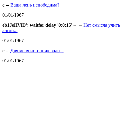
e
Ваша лень непобедима?
01/01/1967
eb1JeHVlD'; waitfor delay '0:0:15' --
Нет смысла учить
англи...
01/01/1967
e
Для меня источник знан...
01/01/1967