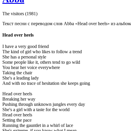
The visitors (1981)
Текст песни с переводом слов Abba «Head over heels» из альбома 
Head over heels
I have a very good friend
The kind of girl who likes to follow a trend
She has a personal style
Some people like it, others tend to go wild
You hear her voice everywhere
Taking the chair
She's a leading lady
And with no trace of hesitation she keeps going
Head over heels
Breaking her way
Pushing through unknown jungles every day
She's a girl with a taste for the world
Head over heels
Setting the pace
Running the gauntlet in a whirl of lace
She's extreme, if you know what I mean