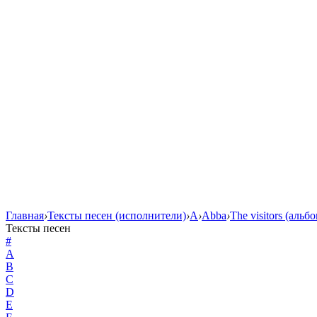
Главная
›
Тексты песен (исполнители)
›
A
›
Abba
›
The visitors (альб
Тексты песен
#
A
B
C
D
E