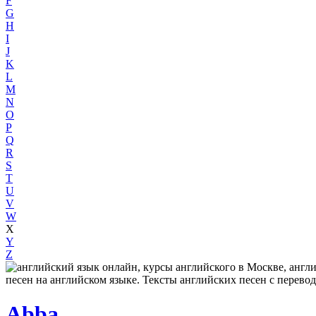
F
G
H
I
J
K
L
M
N
O
P
Q
R
S
T
U
V
W
X
Y
Z
Abba