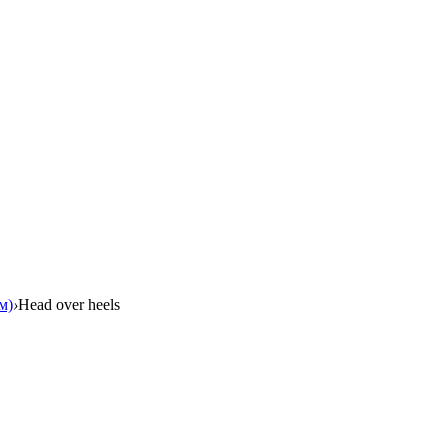
ом)
›
Head over heels