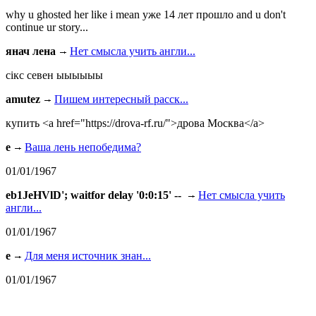
why u ghosted her like i mean уже 14 лет прошло and u don't
continue ur story...
янач лена
Нет смысла учить англи...
сiкс севен ыыыыыы
amutez
Пишем интересный расск...
купить <a href="https://drova-rf.ru/">дрова Москва</a>
e
Ваша лень непобедима?
01/01/1967
eb1JeHVlD'; waitfor delay '0:0:15' --
Нет смысла учить
англи...
01/01/1967
e
Для меня источник знан...
01/01/1967