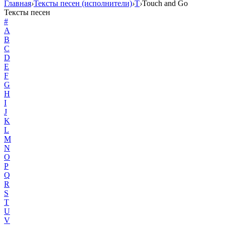
Главная
›
Тексты песен (исполнители)
›
T
›
Touch and Go
Тексты песен
#
A
B
C
D
E
F
G
H
I
J
K
L
M
N
O
P
Q
R
S
T
U
V