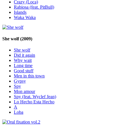
Crazy (Loca)
Rabiosa (feat. PitBull)
Islands
Waka Waka
She wolf
(2009)
She wolf
Did it again
Why wait
Long time
Good stuff
Men in this town
Gypsy
Spy
Mon amour
Spy (feat. Wyclef Jean)
Lo Hecho Esta Hecho
A
Loba