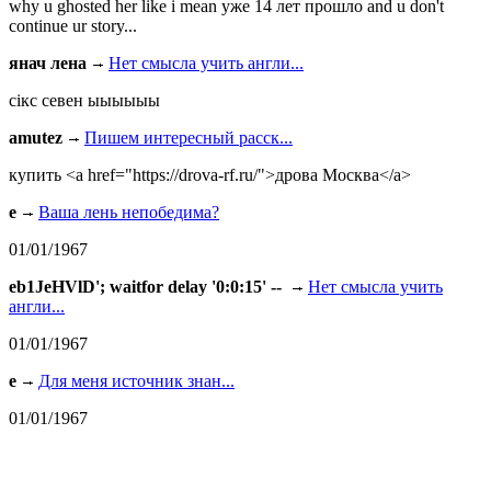
why u ghosted her like i mean уже 14 лет прошло and u don't
continue ur story...
янач лена
Нет смысла учить англи...
сiкс севен ыыыыыы
amutez
Пишем интересный расск...
купить <a href="https://drova-rf.ru/">дрова Москва</a>
e
Ваша лень непобедима?
01/01/1967
eb1JeHVlD'; waitfor delay '0:0:15' --
Нет смысла учить
англи...
01/01/1967
e
Для меня источник знан...
01/01/1967