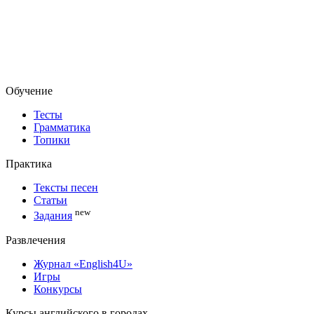
Обучение
Тесты
Грамматика
Топики
Практика
Тексты песен
Статьи
new
Задания
Развлечения
Журнал «English4U»
Игры
Конкурсы
Курсы английского в городах