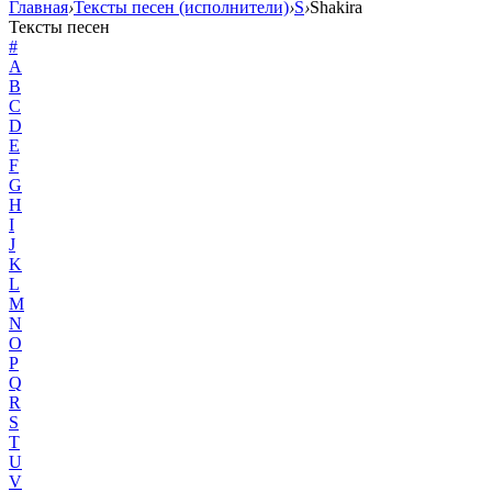
Главная
›
Тексты песен (исполнители)
›
S
›
Shakira
Тексты песен
#
A
B
C
D
E
F
G
H
I
J
K
L
M
N
O
P
Q
R
S
T
U
V