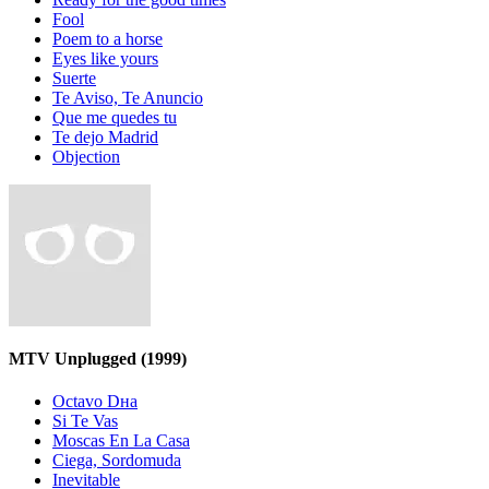
Fool
Poem to a horse
Eyes like yours
Suerte
Te Aviso, Te Anuncio
Que me quedes tu
Te dejo Madrid
Objection
MTV Unplugged
(1999)
Octavo Dнa
Si Te Vas
Moscas En La Casa
Ciega, Sordomuda
Inevitable