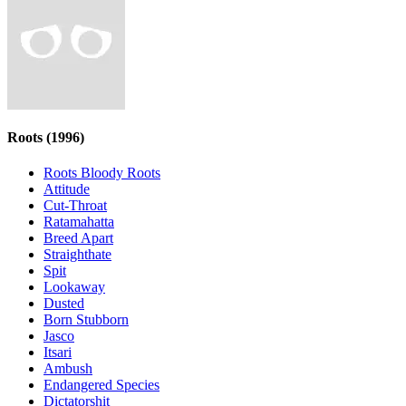
Roots
(1996)
Roots Bloody Roots
Attitude
Cut-Throat
Ratamahatta
Breed Apart
Straighthate
Spit
Lookaway
Dusted
Born Stubborn
Jasco
Itsari
Ambush
Endangered Species
Dictatorshit