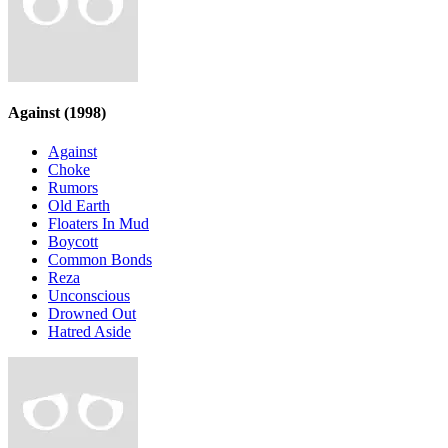
Against
(1998)
Against
Choke
Rumors
Old Earth
Floaters In Mud
Boycott
Common Bonds
Reza
Unconscious
Drowned Out
Hatred Aside