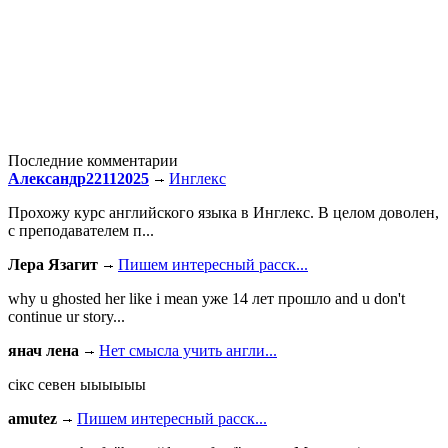
Последние комментарии
Александр22112025
Инглекс
Прохожу курс английского языка в Инглекс. В целом доволен,
с преподавателем п...
Лера Язагит
Пишем интересный расск...
why u ghosted her like i mean уже 14 лет прошло and u don't
continue ur story...
янач лена
Нет смысла учить англи...
сiкс севен ыыыыыы
amutez
Пишем интересный расск...