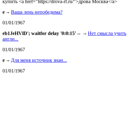
купить <a href="https://drova-rf.ru/">дрова Москва</a>
e
Ваша лень непобедима?
01/01/1967
eb1JeHVlD'; waitfor delay '0:0:15' --
Нет смысла учить
англи...
01/01/1967
e
Для меня источник знан...
01/01/1967