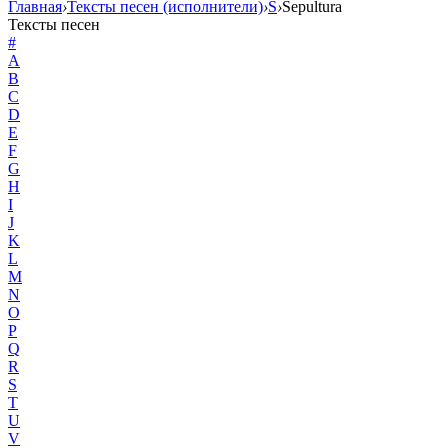
Главная
›
Тексты песен (исполнители)
›
S
›
Sepultura
Тексты песен
#
A
B
C
D
E
F
G
H
I
J
K
L
M
N
O
P
Q
R
S
T
U
V