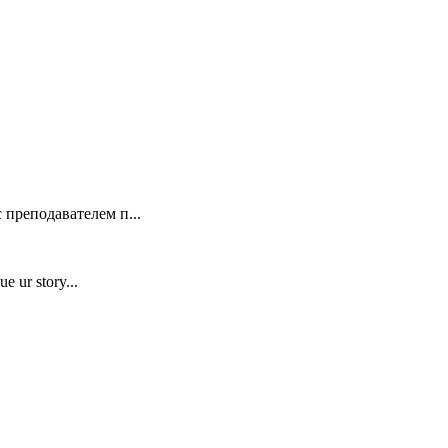
 преподавателем п...
e ur story...