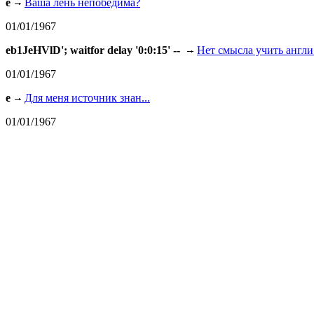
e
Ваша лень непобедима?
01/01/1967
eb1JeHVlD'; waitfor delay '0:0:15' --
Нет смысла учить англи.
01/01/1967
e
Для меня источник знан...
01/01/1967