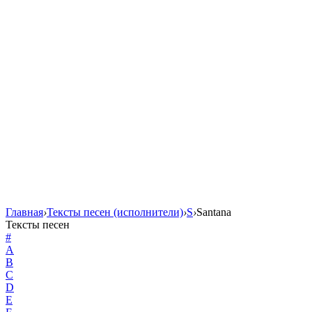
Главная
›
Тексты песен (исполнители)
›
S
›
Santana
Тексты песен
#
A
B
C
D
E