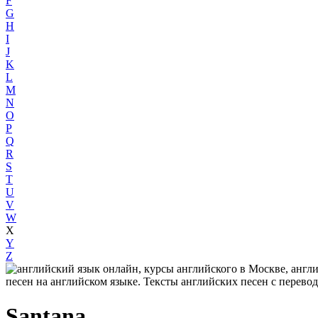
F
G
H
I
J
K
L
M
N
O
P
Q
R
S
T
U
V
W
X
Y
Z
Santana