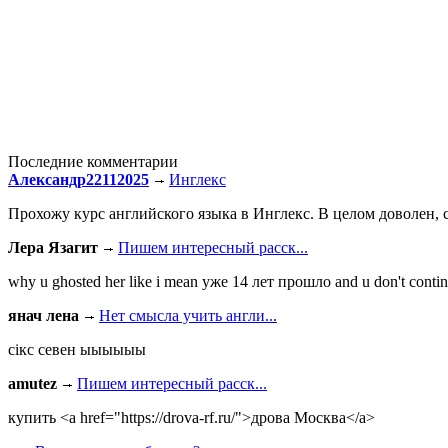
Последние комментарии
Александр22112025
Инглекс
Прохожу курс английского языка в Инглекс. В целом доволен, с
Лера Язагит
Пишем интересный расск...
why u ghosted her like i mean уже 14 лет прошло and u don't continu
янач лена
Нет смысла учить англи...
сiкс севен ыыыыыы
amutez
Пишем интересный расск...
купить <a href="https://drova-rf.ru/">дрова Москва</a>