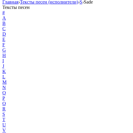
Главная
›
Тексты песен (исполнители)
›
S
›
Sade
Тексты песен
#
A
B
C
D
E
F
G
H
I
J
K
L
M
N
O
P
Q
R
S
T
U
V