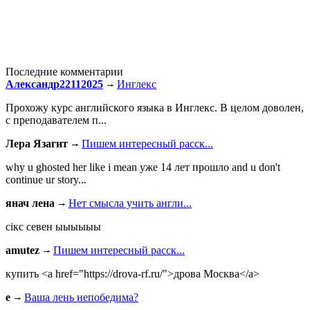
Последние комментарии
Александр22112025
Инглекс
Прохожу курс английского языка в Инглекс. В целом доволен,
с преподавателем п...
Лера Язагит
Пишем интересный расск...
why u ghosted her like i mean уже 14 лет прошло and u don't
continue ur story...
янач лена
Нет смысла учить англи...
сiкс севен ыыыыыы
amutez
Пишем интересный расск...
купить <a href="https://drova-rf.ru/">дрова Москва</a>
e
Ваша лень непобедима?